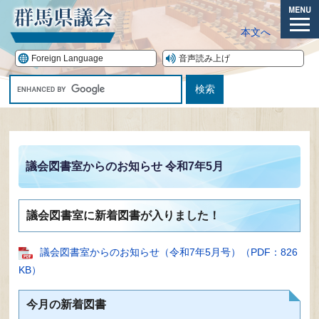
ペ
ー
メ
本文へ
ジ
ニ
の
ュ
Foreign Language
音声読み上げ
先
ー
G
頭
o
で
o
す。
本
g
文
l
e
議会図書室からのお知らせ 令和7年5月
カ
ス
タ
議会図書室に新着図書が入りました！
ム
検
索
議会図書室からのお知らせ（令和7年5月号）（PDF：826
KB）
今月の新着図書