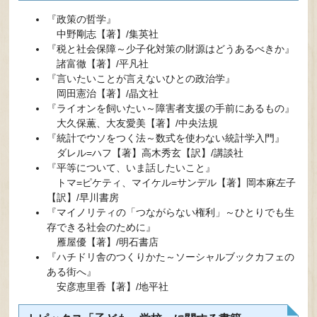
『政策の哲学』
​ 中野剛志【著】/集英社
『税と社会保障～少子化対策の財源はどうあるべきか』
​ 諸富徹【著】/平凡社
『言いたいことが言えないひとの政治学』
​ 岡田憲治【著】/晶文社
『ライオンを飼いたい～障害者支援の手前にあるもの』
​ 大久保薫、大友愛美【著】/中央法規
『統計でウソをつく法～数式を使わない統計学入門』
​ ダレル=ハフ【著】高木秀玄【訳】/講談社
『平等について、いま話したいこと』
​ トマ=ピケティ、マイケル=サンデル【著】岡本麻左子
【訳】/早川書房
『マイノリティの「つながらない権利」～ひとりでも生
存できる社会のために』
​ 雁屋優【著】/明石書店
『ハチドリ舎のつくりかた～ソーシャルブックカフェの
ある街へ』
安彦恵里香【著】/地平社