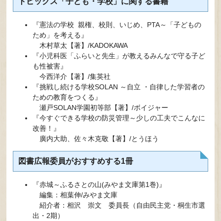
トピックス「子ども・学校」に関する書籍
『憲法の学校 親権、校則、いじめ、PTA～「子どもの
ため」を考える』
​ 木村草太【著】/KADOKAWA
『小児科医「ふらいと先生」が教えるみんなで守る子ど
も性被害』
今西洋介【著】/集英社
『挑戦し続ける学校SOLAN ～自立 ・自律した学習者の
ための教育をつくる』
​ 瀬戸SOLAN学園初等部【著】/ボイジャー
『今すぐできる学校の防災管理～少しの工夫でこんなに
改善！』
廣内大助、佐々木克敬【著】/とうほう​
図書広報委員がおすすめする1冊​​
『赤城～ふるさとの山(みやま文庫第1巻)』
​ 編集：相葉伸/みやま文庫
紹介者：相沢 崇文 委員長（自由民主党・桐生市選
出・2期）