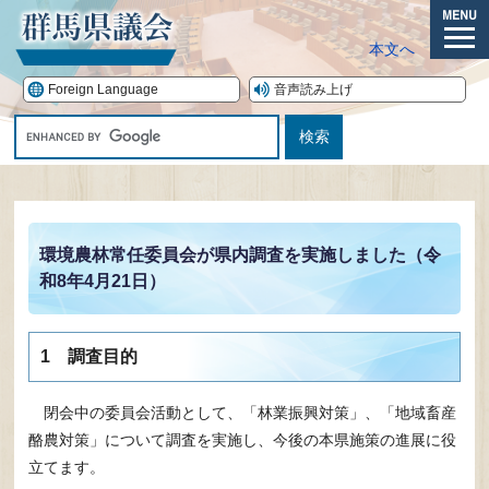
ペ
ー
メ
本文へ
ジ
ニ
の
ュ
Foreign Language
音声読み上げ
先
ー
G
頭
o
で
o
す。
本
g
文
l
e
環境農林常任委員会が県内調査を実施しました（令
カ
和8年4月21日）
ス
タ
ム
検
1 調査目的
索
閉会中の委員会活動として、「林業振興対策」、「地域畜産
酪農対策」について調査を実施し、今後の本県施策の進展に役
立てます。