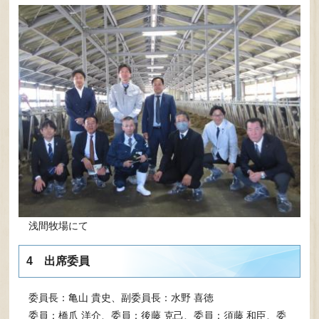
浅間牧場にて
4 出席委員
委員長：亀山 貴史、副委員長：水野 喜徳
委員：橋爪 洋介、委員：後藤 克己、委員：須藤 和臣、委