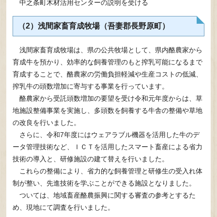
中之条町木材活用センターの説明を受ける
（2）浅間家畜育成牧場（吾妻郡長野原町）
​浅間家畜育成牧場は、県の公共牧場として、県内酪農家から
育成牛を預かり、効率的な飼養管理のもと搾乳可能になるまで
育成することで、酪農家の労働負担軽減や生産コストの低減、
搾乳牛の頭数増加に寄与する事業を行っています。
酪農家から受託頭数増加の要望を受け令和元年度からは、草
地施設整備事業を実施し、多頭数を飼養する牛舎の整備や草地
の改良を行いました。
さらに、令和7年度にはウェアラブル機器を活用した牛のデ
ータ管理技術など、ＩＣＴを活用したスマート畜産による省力
技術の導入と、研修施設の建て替えを行いました。
これらの整備により、省力的な飼養管理と研修生の受入れ体
制が整い、先進技術を学ぶことができる施設となりました。
ついては、地域畜産酪農振興に関する審査の参考とするた
め、現地にて調査を行いました。