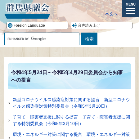
ペ
ー
メ
本文へ
ジ
ニ
の
ュ
Foreign Language
音声読み上げ
先
ー
G
頭
o
で
o
す。
本
g
文
l
e
令和4年5月24日～令和5年4月29日委員会から知事
カ
への提言
ス
タ
ム
新型コロナウイルス感染症対策に関する提言 新型コロナウ
検
イルス感染症対策特別委員会（令和5年3月10日）
索
子育て・障害者支援に関する提言 子育て・障害者支援に関
する特別委員会（令和5年3月10日）
環境・エネルギー対策に関する提言 環境・エネルギー対策