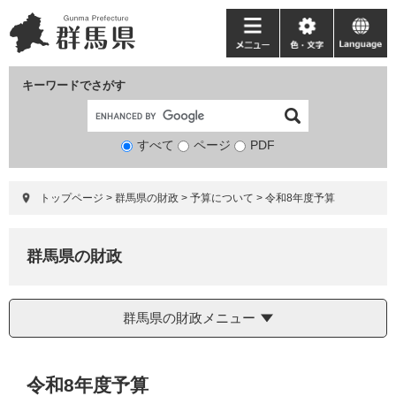
ペ
メ
ー
ニ
メ
色・
language
ジ
ュ
ニ
文
の
ー
ュ
字
キーワードでさがす
先
を
ー
頭
飛
で
ば
すべて
ページ
検
PDF
す。
し
索
て
対
本
トップページ
>
群馬県の財政
>
予算について
>
令和8年度予算
象
文
へ
群馬県の財政
群馬県の財政メニュー
本
令和8年度予算
文