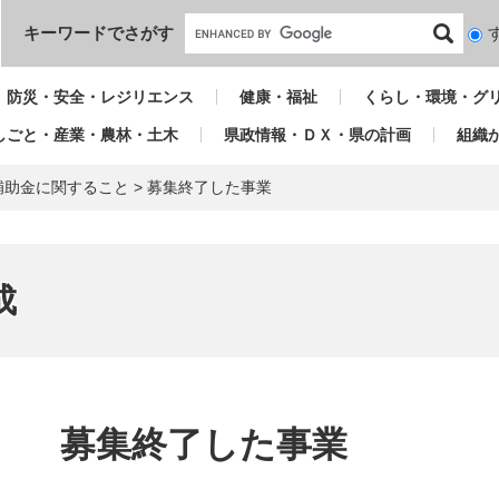
本文へ
キーワードでさがす
検
索
対
防災・安全・レジリエンス
健康・福祉
くらし・環境・グ
象
しごと・産業・農林・土木
県政情報・ＤＸ・県の計画
組織
補助金に関すること
>
募集終了した事業
成
本
文
募集終了した事業