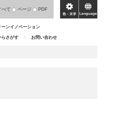
すべて
ページ
PDF
色・
language
文
リーンイノベーション
字
からさがす
お問い合わせ