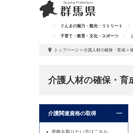
ペ
メ
メ
ー
ニ
ニ
ジ
ュ
ュ
の
ー
ぐんまの魅力・観光・リトリート
ー
先
を
子育て・教育・文化・スポーツ
を
頭
飛
飛
で
ば
トップページ
>
介護人材の確保・育成
>
す。
し
ば
て
し
本
て
文
介護人材の確保・育
へ
介護関連資格の取得
資格を取りたい方はこちら