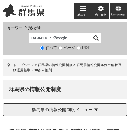
ペ
メ
ー
ニ
メ
色・
language
ジ
ュ
ニ
文
の
ー
ュ
字
キーワードでさがす
先
を
ー
頭
飛
で
ば
すべて
ページ
検
PDF
す。
し
索
て
対
本
トップページ
>
群馬県の情報公開制度
>
群馬県情報公開条例の解釈及
象
文
び運用基準（38条～附則）
へ
群馬県の情報公開制度
群馬県の情報公開制度メニュー
本