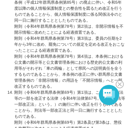
条例（平成12年群馬県条例第85号）の廃止に伴い、令和5年
度以降の個人情報保護制度との整合性を図るため改正を行う
ものであることから、個人情報保護制度に係る関係法令のと
同一日に施行することとしたものである。
附則（令和4年群馬県条例第78号）第2項は、非開示情報を不
開示情報に改めたことによる経過措置である。
附則（令和4年群馬県条例第78号）第3項は、委員の任期を2
年から3年に改め、罷免についての規定を定める改正をおこな
ったことによる経過措置である。
附則（令和4年群馬県条例第78号）第4項は、本条例における
公文書の開示等と公文書管理条例における歴史的公文書の利
用等がそれぞれ「車の両輪」として県民への説明責任を全う
するものであることから、本条例の改正に伴い群馬県公文書
管理条例の「非開示情報」の用語を「不開示情報」へと一部
改正するものである。
附則（令和6年群馬県条例第69号）第1項は、この条例が刑法
等の一部を改正する法律（令和4年法律第67号。以下「刑法等
一部改正法」という。）の施行に伴い改正を行うものである
ことから、刑法等一部改正法と同一日に施行することとした
ものである。
附則（令和6年群馬県条例第69号）第2条及び第3条は、懲役