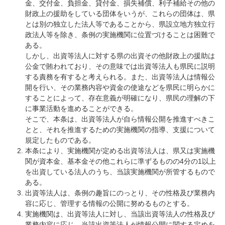
金、交付金、負担金、貸付金、損失補償、利子補給その他の
財政上の援助をしている団体をいうが、これらの団体は、県
とは別の独立した法人等であることから、県設立地方独立行
政法人等を除き、条例の実施機関に位置づけることは困難で
ある。
しかし、出資等法人に対する県の出資その他財政上の援助は
公金で賄われており、その意味では出資等法人も県民に説明
する責務を有すると考えられる。また、出資等法人は情報公
開を行い、その業務内容や資金の使途などを県民に明らかに
することによって、存在意義が明確になり、県民の理解の下
に事業活動を進めることができる。
そこで、本条は、出資等法人が自ら情報公開を推進すべきこ
とと、それを推進するための実施機関の指導、支援について
規定したものである。
本条により、実施機関が定める出資等法人は、県又は実施機
関が資本金、基本金その他これらに準ずるものの4分の1以上
を出資している法人のうち、当該実施機関が所管するもので
ある。
出資等法人は、条例の趣旨にのっとり、その性格及び業務内
容に応じ、管理する情報の公開に努めるものとする。
実施機関は、出資等法人に対し、当該出資等法人の性格及び
業務内容に応じ、当該出資等法人が情報公開に関する定めを