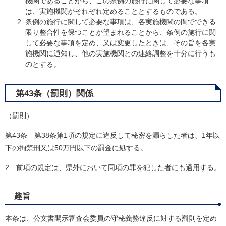
機関であることから、この条例の施行に関して必要な事項
は、実施機関がそれぞれ定めることとするものである。
条例の施行に関して必要な事項は、各実施機関の間でできる
限り整合性を保つことが望まれることから、条例の施行に関
して必要な事項を定め、又は変更したときは、その旨を各実
施機関に通知し、他の実施機関との連絡調整を十分に行うも
のとする。
第43条（罰則）関係
（罰則）
第43条 第38条第1項の規定に違反して秘密を漏らした者は、1年以
下の拘禁刑又は50万円以下の罰金に処する。
2 前項の規定は、県外において同項の罪を犯した者にも適用する。
趣旨
本条は、公文書開示審査会委員の守秘義務違反に対する罰則を定め