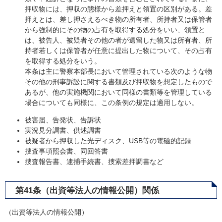
押収物には、押収の態様から差押えと領置の区別がある。差
押えとは、差し押さえるべき物の所有者、所持者又は保管者
から強制的にその物の占有を取得する処分をいい、領置と
は、被告人、被疑者その他の者が遺留した物又は所有者、所
持者若しくは保管者が任意に提出した物について、その占有
を取得する処分をいう。
本条は主に警察本部長において管理されている次のような物
その他の刑事訴訟に関する書類及び押収物を想定したもので
あるが、他の実施機関において同様の書類等を管理している
場合についても同様に、この条例の規定は適用しない。
被害届、告発状、告訴状
実況見分調書、供述調書
被疑者から押収した光ディスク、USB等の電磁的記録
捜査事項照会書、同回答書
捜査報告書、逮捕手続書、捜索差押調書など
第41条（出資等法人の情報公開）関係
（出資等法人の情報公開）