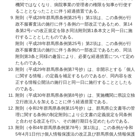
機関ではなくなり、病院事業の管理者の権限を知事が行使す
ることとなったことに伴う経過措置である。
附則（平成28年群馬県条例第25号）第1項は、この条例が行
政不服審査法の施行に伴う条例の一部改正であるため、第14
条第2号ハの改正規定を除き同法附則第1条本文と同一日に施
行することとしたものである。
附則（平成28年群馬県条例第25号）第2項は、この条例が行
政不服審査法の施行に伴う条例の一部改正であるため、同法
附則第3条と同様の趣旨により、必要な経過措置について定め
たものである。
附則（平成29年群馬県条例第7号抄）は、非開示とする「個人
に関する情報」の定義を補足するものであるが、同内容を改
正する情報公開法の施行日と同一日に施行することとしたも
のである。
附則（平成30年群馬県条例第8号抄）は、実施機関に県設立独
立行政法人を加えることに伴う経過措置である。
附則（令和2年群馬県条例第15号抄）は、群馬県公文書等の管
理に関する条例の制定附則により公文書の定義規定を同条例
と合わせる改正を行い、その施行期日を定めたものである。
附則（令和4年群馬県条例第78号）第1項は、この条例が令和
5年4月1日付け個人情報保護法の改正及び群馬県個人情報保護