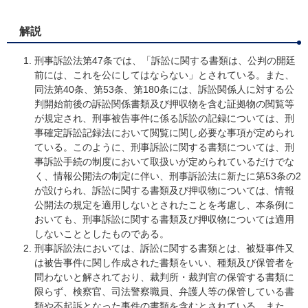
解説
刑事訴訟法第47条では、「訴訟に関する書類は、公判の開廷
前には、これを公にしてはならない」とされている。また、
同法第40条、第53条、第180条には、訴訟関係人に対する公
判開始前後の訴訟関係書類及び押収物を含む証拠物の閲覧等
が規定され、刑事被告事件に係る訴訟の記録については、刑
事確定訴訟記録法において閲覧に関し必要な事項が定められ
ている。このように、刑事訴訟に関する書類については、刑
事訴訟手続の制度において取扱いが定められているだけでな
く、情報公開法の制定に伴い、刑事訴訟法に新たに第53条の2
が設けられ、訴訟に関する書類及び押収物については、情報
公開法の規定を適用しないとされたことを考慮し、本条例に
おいても、刑事訴訟に関する書類及び押収物については適用
しないこととしたものである。
刑事訴訟法においては、訴訟に関する書類とは、被疑事件又
は被告事件に関し作成された書類をいい、種類及び保管者を
問わないと解されており、裁判所・裁判官の保管する書類に
限らず、検察官、司法警察職員、弁護人等の保管している書
類や不起訴となった事件の書類を含むとされている。また、