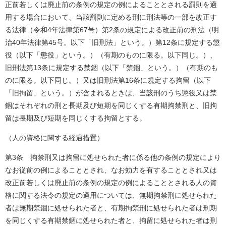
正前若しくは廃止前の条例の規定の例によることとされる罰則を適
用する場合において、当該罰則に定める刑に刑法等の一部を改正す
る法律（令和4年法律第67号）第2条の規定による改正前の刑法（明
治40年法律第45号。以下「旧刑法」という。）第12条に規定する懲
役（以下「懲役」という。）（有期のものに限る。以下同じ。）、
旧刑法第13条に規定する禁錮（以下「禁錮」という。）（有期のも
のに限る。以下同じ。）又は旧刑法第16条に規定する拘留（以下
「旧拘留」という。）が含まれるときは、当該刑のうち懲役又は禁
錮はそれぞれの刑と長期及び短期を同じくする有期拘禁刑と、旧拘
留は長期及び短期を同じくする拘留とする。
（人の資格に関する経過措置）
第3条 拘禁刑又は拘留に処せられた者に係る他の条例の規定により
なお従前の例によることとされ、なお効力を有することとされ又は
改正前若しくは廃止前の条例の規定の例によることとされる人の資
格に関する法令の規定の適用については、無期拘禁刑に処せられた
者は無期禁錮に処せられた者と、有期拘禁刑に処せられた者は刑期
を同じくする有期禁錮に処せられた者と、拘留に処せられた者は刑