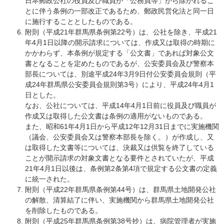
日本郵政公社の役員及び職員が「公務員等」から除かれるこ
とに伴う条例の一部改正であるため、郵政民営化法と同一日
に施行することとしたものである。
附則（平成21年群馬県条例第22号）は、公社を除き、平成21
年4月1日以降の開示請求については、作成又は取得の時期に
かかわらず、本条例が規定する「公文書」であれば対象公文
書となることを定めたものであるが、公安委員会及び警察本
部長については、別途平成24年3月9日付公安委員会規則（平
成24年群馬県公安委員会規則第3号）により、平成24年4月1
日とした。
なお、公社については、平成14年4月1日前に役員及び職員が
作成又は取得した公文書は条例の適用がないものである。
また、昭和61年4月1日から平成12年12月31日までに実施機関
（議会、公安委員会又は警察本部長を除く。）が作成し、又
は取得した文書等については、決裁又は供覧を終了している
ことが開示請求の対象文書となる要件とされていたが、平成
21年4月1日以後は、条例第2条第4項で規定する公文書の定義
に統一された。
附則（平成22年群馬県条例第44号）は、群馬県土地開発公社
の解散、清算結了に伴い、実施機関から群馬県土地開発公社
を削除したものである。
附則（平成25年群馬県条例第38号抄）は、病院管理者が実施