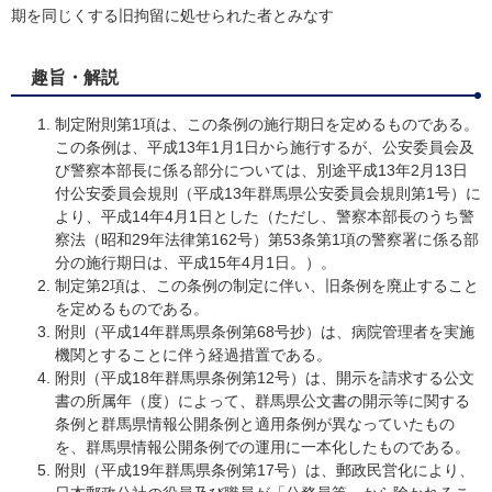
期を同じくする旧拘留に処せられた者とみなす​
趣旨・解説
制定附則第1項は、この条例の施行期日を定めるものである。
この条例は、平成13年1月1日から施行するが、公安委員会及
び警察本部長に係る部分については、別途平成13年2月13日
付公安委員会規則（平成13年群馬県公安委員会規則第1号）に
より、平成14年4月1日とした（ただし、警察本部長のうち警
察法（昭和29年法律第162号）第53条第1項の警察署に係る部
分の施行期日は、平成15年4月1日。）。
制定第2項は、この条例の制定に伴い、旧条例を廃止すること
を定めるものである。
附則（平成14年群馬県条例第68号抄）は、病院管理者を実施
機関とすることに伴う経過措置である。
附則（平成18年群馬県条例第12号）は、開示を請求する公文
書の所属年（度）によって、群馬県公文書の開示等に関する
条例と群馬県情報公開条例と適用条例が異なっていたもの
を、群馬県情報公開条例での運用に一本化したものである。
附則（平成19年群馬県条例第17号）は、郵政民営化により、