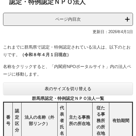
認定・特例認定ＮＰＯ法人
文
ページ内目次
更新日：2026年4月1日
これまでに群馬県で認定・特例認定されている法人は、以下のとお
りです。
（令和８年４月１日現在）
名称をクリックすると、「内閣府NPOポータルサイト」内の法人ペ
ージに移動します。
表のサイズを切り替える
群馬県認定・特例認定ＮＰＯ法人一覧
代
従た
認
表
る事
番
定
法人の名称（外
主たる事務
者
務所
有効期間
号
区
部リンク）
所の所在地
氏
の所
分
名
在地