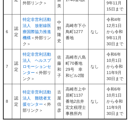
外部リンク＞
9年11月
美
15日まで
特定非営利活動
令和4年
中
法人 放射線医
高崎市下小
12月1日
認
野
6
療国際協力推進
鳥町1277
なし
から令和
定
隆
機構
＜外部リン
番地
9年11月
史
ク＞
30日まで
特定非営利活動
令和6年
佐
高崎市八島
法人 ヘルスプ
10月1日
認
藤
町70番地
7
ロモーションセ
なし
から令和
定
和
29号 幸
ンター
＜外部リ
11年9月
子
和ビル2階
ンク＞
30日まで
高崎市上中
令和6年
特定非営利活動
古
居町1137
10月1日
認
法人 難聴者支
屋
8
番地2吉井
なし
から令和
定
援センター
＜外
信
宏文税理士
11年9月
部リンク＞
彦
事務所内
30日まで