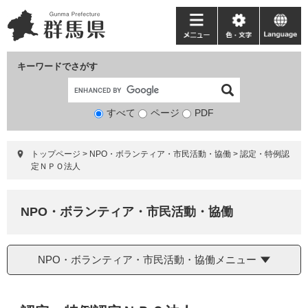
ペ
メ
ー
ニ
メ
色・
language
ジ
ュ
ニ
文
の
ー
ュ
字
キーワードでさがす
先
を
ー
頭
飛
で
ば
すべて
ページ
検
PDF
す。
し
索
て
対
本
トップページ
>
NPO・ボランティア・市民活動・協働
>
認定・特例認
象
文
定ＮＰＯ法人
へ
NPO・ボランティア・市民活動・協働
NPO・ボランティア・市民活動・協働メニュー
本