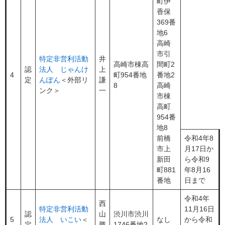
町伊
香保
369番
地6
高崎
市引
特定非営利活動
井
高崎市棟高
間町2
認
法人 じゃんけ
上
4
町954番地
番地2
定
んぽん
＜外部リ
謙
8
高崎
ンク＞
一
市棟
高町
954番
地8
前橋
令和4年8
市上
月17日か
新田
ら令和9
町881
年8月16
番地
日まで
令和4年
西
特定非営利活動
11月16日
認
山
渋川市渋川
5
法人 いこい
＜
なし
から令和
定
勝
1746番地2