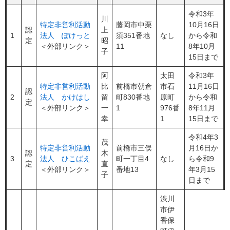
令和3年
川
特定非営利活動
藤岡市中栗
10月16日
認
上
1
法人 ぽけっと
須351番地
なし
から令和
定
昭
＜外部リンク＞
11
8年10月
子
15日まで
阿
太田
令和3年
特定非営利活動
比
前橋市朝倉
市石
11月16日
認
2
法人 かけはし
留
町830番地
原町
から令和
定
＜外部リンク＞
一
1
976番
8年11月
幸
1
15日まで
令和4年3
茂
特定非営利活動
前橋市三俣
月16日か
認
木
3
法人 ひこばえ
町一丁目4
なし
ら令和9
定
直
＜外部リンク＞
番地13
年3月15
子
日まで
渋川
市伊
香保