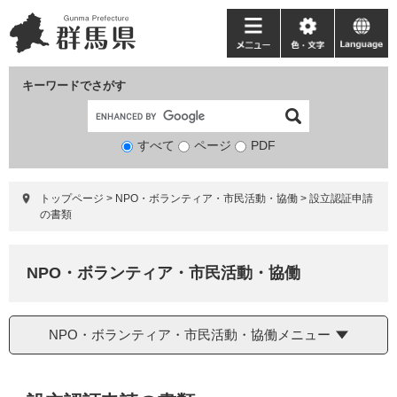
ペ
メ
ー
ニ
メ
色・
language
ジ
ュ
ニ
文
の
ー
ュ
字
キーワードでさがす
先
を
ー
頭
飛
で
ば
すべて
ページ
検
PDF
す。
し
索
て
対
本
トップページ
>
NPO・ボランティア・市民活動・協働
>
設立認証申請
象
文
の書類
へ
NPO・ボランティア・市民活動・協働
NPO・ボランティア・市民活動・協働メニュー
本