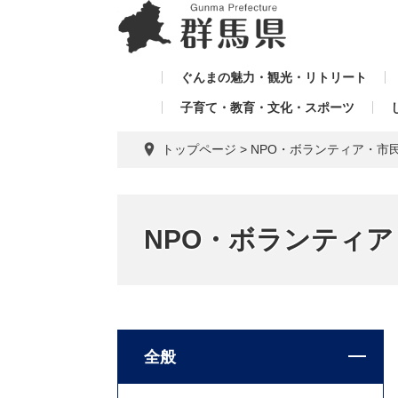
ペ
メ
メ
ー
ニ
ニ
ジ
ュ
ュ
の
ー
ぐんまの魅力・観光・リトリート
ー
先
を
子育て・教育・文化・スポーツ
を
頭
飛
飛
で
ば
トップページ
>
NPO・ボランティア・市
す。
し
ば
て
し
本
て
文
NPO・ボランティ
へ
全般