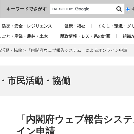
本文へ
キーワードでさがす
検
索
対
防災・安全・レジリエンス
健康・福祉
くらし・環境・グ
象
しごと・産業・農林・土木
県政情報・ＤＸ・県の計画
組織
民活動・協働
>
「内閣府ウェブ報告システム」によるオンライン申請
ア・市民活動・協働
本
文
「内閣府ウェブ報告システ
イン申請