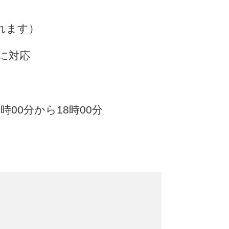
れます）
話に対応
00分から18時00分​