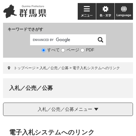
ペ
メ
ー
ニ
メ
色・
language
ジ
ュ
ニ
文
の
ー
ュ
字
キーワードでさがす
先
を
ー
頭
飛
で
ば
すべて
ページ
検
PDF
す。
し
索
て
対
本
トップページ
>
入札／公売／公募
>
電子入札システムへのリンク
象
文
へ
入札／公売／公募
入札／公売／公募メニュー
本
電子入札システムへのリンク
文