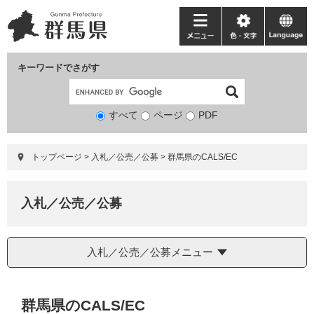
ペ
メ
ー
ニ
メ
色・
language
ジ
ュ
ニ
文
の
ー
ュ
字
キーワードでさがす
先
を
ー
頭
飛
で
ば
すべて
ページ
検
PDF
す。
し
索
て
対
本
トップページ
>
入札／公売／公募
>
群馬県のCALS/EC
象
文
へ
入札／公売／公募
入札／公売／公募メニュー
本
群馬県のCALS/EC
文