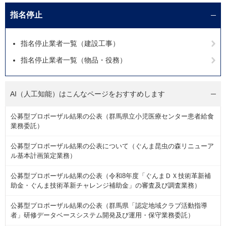
指名停止
指名停止業者一覧（建設工事）
指名停止業者一覧（物品・役務）
AI（人工知能）は
こんなページをおすすめします
公募型プロポーザル結果の公表（群馬県立小児医療センター患者給食
業務委託）
公募型プロポーザル結果の公表について（ぐんま昆虫の森リニューア
ル基本計画策定業務）
公募型プロポーザル結果の公表（令和8年度「ぐんまＤＸ技術革新補
助金・ぐんま技術革新チャレンジ補助金」の審査及び調査業務）
公募型プロポーザル結果の公表（群馬県「認定地域クラブ活動指導
者」研修データベースシステム開発及び運用・保守業務委託）