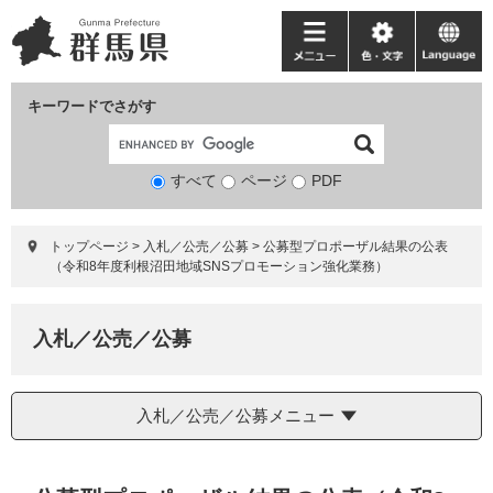
ペ
メ
ー
ニ
メ
色・
language
ジ
ュ
ニ
文
の
ー
ュ
字
キーワードでさがす
先
を
ー
頭
飛
で
ば
すべて
ページ
検
PDF
す。
し
索
て
対
本
トップページ
>
入札／公売／公募
>
公募型プロポーザル結果の公表
象
文
（令和8年度利根沼田地域SNSプロモーション強化業務）
へ
入札／公売／公募
入札／公売／公募メニュー
本