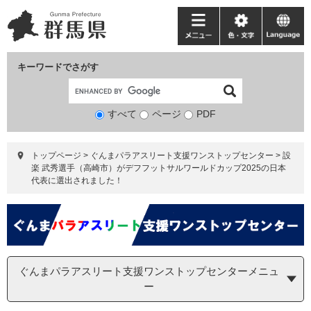
ペ
メ
ー
ニ
メ
色・
language
ジ
ュ
ニ
文
の
ー
ュ
字
キーワードでさがす
先
を
ー
頭
飛
で
ば
すべて
ページ
検
PDF
す。
し
索
て
対
本
トップページ
>
ぐんまパラアスリート支援ワンストップセンター
>
設
象
文
楽 武秀選手（高崎市）がデフフットサルワールドカップ2025の日本
へ
代表に選出されました！
ぐんまパラアスリート支援ワンストップセンターメニュ
ー