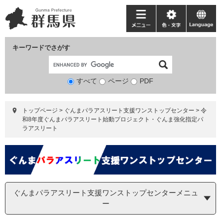
ペ
メ
ー
ニ
メ
色・
language
ジ
ュ
ニ
文
の
ー
ュ
字
キーワードでさがす
先
を
ー
頭
飛
で
ば
すべて
ページ
検
PDF
す。
し
索
て
対
本
トップページ
>
ぐんまパラアスリート支援ワンストップセンター
>
令
象
文
和8年度ぐんまパラアスリート始動プロジェクト・ぐんま強化指定パ
へ
ラアスリート
ぐんまパラアスリート支援ワンストップセンターメニュ
ー