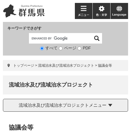
ペ
メ
ー
ニ
メ
色・
language
ジ
ュ
ニ
文
の
ー
ュ
字
キーワードでさがす
先
を
ー
頭
飛
で
ば
すべて
ページ
検
PDF
す。
し
索
て
対
本
トップページ
>
流域治水及び流域治水プロジェクト
>
協議会等
象
文
へ
流域治水及び流域治水プロジェクト
流域治水及び流域治水プロジェクトメニュー
本
協議会等
文