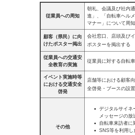
朝礼、会議及び社内
従業員への周知
進」、「自転車ヘル
マナー」について周
会社窓口、店頭及び
顧客（県民）に向
けたポスター掲出
ポスターを掲出する
従業員への交通安
従業員に対する自転
全教育の実施
イベント実施時等
店舗等における顧客
における交通安全
全啓発・ブースの設置
啓発
デジタルサイネ
メッセージの放
自転車来訪者に
その他
SNS等を利用