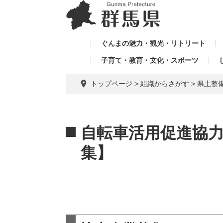
ペ
メ
メ
ー
ニ
ニ
ジ
ュ
ュ
の
ー
ぐんまの魅力・観光・リトリート
ー
先
を
子育て・教育・文化・スポーツ
を
頭
飛
飛
で
ば
トップページ
>
組織からさがす
>
県土整
す。
し
ば
て
し
本
本
て
文
文
自転車活用促進協
へ
集】