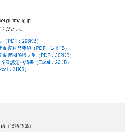
unma.lg.jp
てください。
PDF：296KB）
制度運営要領（PDF：146KB）
制度関係様式集（PDF：382KB）
業認定申請書（Excel：20KB）
el：21KB）
全係〔道路整備〕