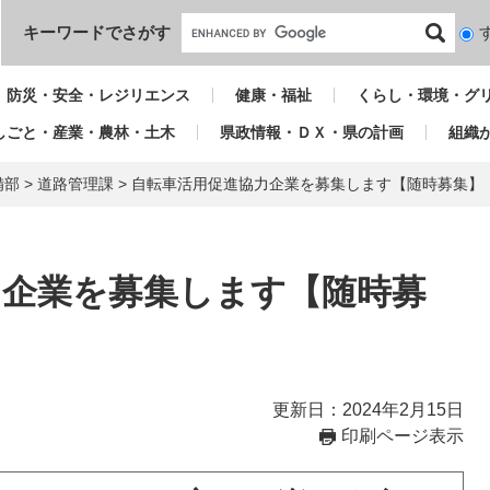
本文へ
キーワードでさがす
検
索
対
防災・安全・レジリエンス
健康・福祉
くらし・環境・グ
象
しごと・産業・農林・土木
県政情報・ＤＸ・県の計画
組織
備部
>
道路管理課
>
自転車活用促進協力企業を募集します【随時募集】
力企業を募集します【随時募
更新日：2024年2月15日
印刷ページ表示