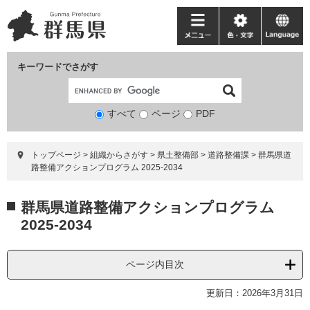
ペ
メ
ー
ニ
メ
色・
language
ジ
ュ
ニ
文
の
ー
ュ
字
キーワードでさがす
先
を
ー
頭
飛
で
ば
すべて
ページ
検
PDF
す。
し
索
て
対
本
トップページ
>
組織からさがす
>
県土整備部
>
道路整備課
>
群馬県道
象
文
路整備アクションプログラム 2025-2034
へ
本
群馬県道路整備アクションプログラム
文
2025-2034
ページ内目次
更新日：2026年3月31日