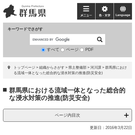
ペ
メ
ー
ニ
メ
色・
language
ジ
ュ
ニ
文
の
ー
ュ
字
キーワードでさがす
先
を
ー
頭
飛
で
ば
すべて
ページ
検
PDF
す。
し
索
て
対
本
トップページ
>
組織からさがす
>
県土整備部
>
河川課
>
群馬県におけ
象
文
る流域一体となった総合的な浸水対策の推進(防災安全)
へ
本
群馬県における流域一体となった総合的
文
な浸水対策の推進(防災安全)
ページ内目次
更新日：2016年3月22日