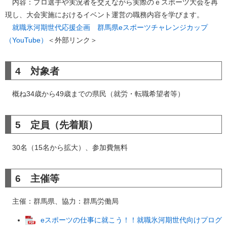
内容：プロ選手や実況者を交えながら実際のｅスポーツ大会を再
現し、大会実施におけるイベント運営の職務内容を学びます。
就職氷河期世代応援企画 群馬県eスポーツチャレンジカップ
（YouTube）
＜外部リンク＞
4 対象者
概ね34歳から49歳までの県民（就労・転職希望者等）
5 定員（先着順）
30名（15名から拡大）、参加費無料
6 主催等
主催：群馬県、協力：群馬労働局
eスポーツの仕事に就こう！！就職氷河期世代向けプログ