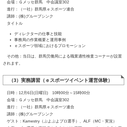
会場：Ｇメッセ群馬 中会議室302
進行：（一社）群馬県ｅスポーツ連合
講師：(株)グルーブシンク
タイトル
ディレクターの仕事と技能
事務局の作業概要と運用事例
ｅスポーツ領域におけるプロモーション
その他：当日は、群馬労働局による職業適性検査コーナーが設置
されます。
（3）実務講習（ｅスポーツイベント運営体験）
日時：12月6日(日曜日) 10時00分～15時00分
会場：Ｇメッセ群馬 中会議室302
進行：（一社）群馬県ｅスポーツ連合
講師：(株)グルーブシンク
ゲスト：Kamestry（ぷよぷよプロ選手）、ALF（MC・実況）