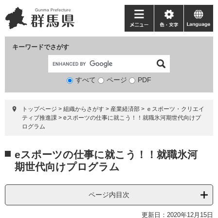
ペ
メ
ー
ニ
メ
色・
language
ジ
ュ
ニ
文
の
ー
ュ
字
キーワードでさがす
先
を
ー
頭
飛
で
ば
すべて
ページ
検
PDF
す。
し
索
て
対
本
トップページ
>
組織からさがす
>
産業経済部
>
ｅスポーツ・クリエイ
象
文
ティブ推進課
>
eスポーツの仕事に就こう！！就職氷河期世代向けプ
へ
ログラム
本
eスポーツの仕事に就こう！！就職氷河
文
期世代向けプログラム
ページ内目次
更新日：2020年12月15日