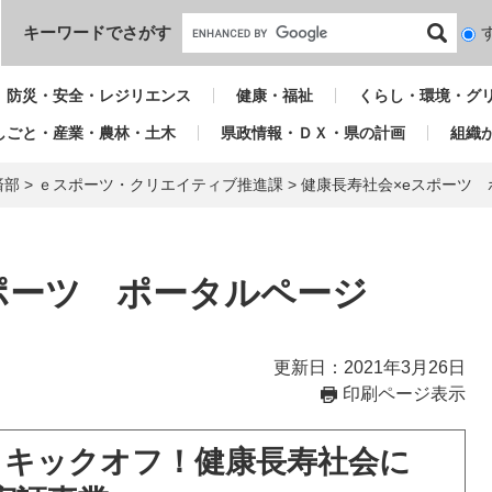
本文へ
キーワードでさがす
検
索
対
防災・安全・レジリエンス
健康・福祉
くらし・環境・グ
象
しごと・産業・農林・土木
県政情報・ＤＸ・県の計画
組織
済部
>
ｅスポーツ・クリエイティブ推進課
>
健康長寿社会×eスポーツ
ポーツ ポータルページ
更新日：2021年3月26日
印刷ページ表示
」キックオフ！健康長寿社会に