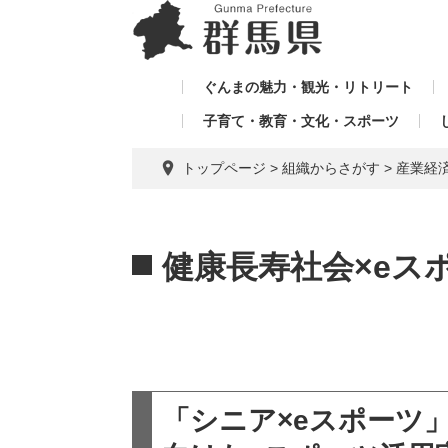
ペ
メ
メ
ー
ニ
ニ
ジ
ュ
ュ
の
ー
ぐんまの魅力・観光・リトリート
ー
先
を
子育て・教育・文化・スポーツ
を
頭
飛
飛
で
ば
トップページ
>
組織からさがす
>
産業経
す。
し
ば
て
し
本
本
て
文
文
健康長寿社会×eス
へ
「シニア×eスポーツ