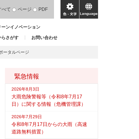
すべて
ページ
PDF
色・
language
文
リーンイノベーション
字
からさがす
お問い合わせ
 ポータルページ
緊急情報
2026年8月3日
大雨危険警報等（令和8年7月17
日）に関する情報（危機管理課）
2026年7月29日
令和8年7月17日からの大雨（高速
道路無料措置）