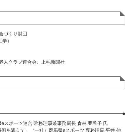
会づくり財団
工学）
老人クラブ連合会、上毛新聞社
eスポーツ連合 常務理事兼事務局長 倉林 亜希子 氏
例を添えて」（一社）群馬県eスポーツ 専務理事 平井 伸