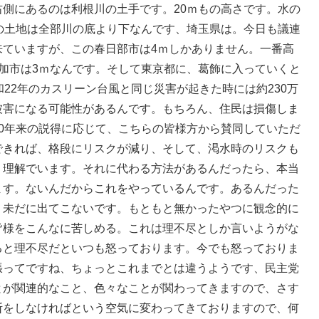
側にあるのは利根川の土手です。20ｍもの高さです。水の
の土地は全部川の底より下なんです、埼玉県は。今日も議連
来ていますが、この春日部市は4ｍしかありません。一番高
加市は3ｍなんです。そして東京都に、葛飾に入っていくと
22年のカスリーン台風と同じ災害が起きた時には約230万
被害になる可能性があるんです。もちろん、住民は損傷しま
0年来の説得に応じて、こちらの皆様方から賛同していただ
できれば、格段にリスクが減り、そして、渇水時のリスクも
う理解でいます。それに代わる方法があるんだったら、本当
ます。ないんだからこれをやっているんです。あるんだった
、未だに出てこないです。もともと無かったやつに観念的に
皆様をこんなに苦しめる。これは理不尽としか言いようがな
ると理不尽だといつも怒っております。今でも怒っておりま
張ってですね、ちょっとこれまでとは違うようです、民主党
とが関連的なこと、色々なことが関わってきますので、さす
断をしなければという空気に変わってきておりますので、何