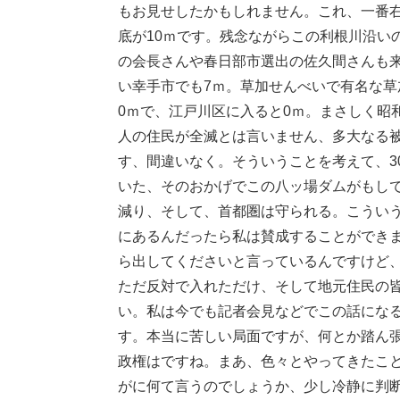
もお見せしたかもしれません。これ、一番右
底が10ｍです。残念ながらこの利根川沿い
の会長さんや春日部市選出の佐久間さんも
い幸手市でも7ｍ。草加せんべいで有名な草
0ｍで、江戸川区に入ると0ｍ。まさしく昭和
人の住民が全滅とは言いません、多大なる
す、間違いなく。そういうことを考えて、3
いた、そのおかげでこの八ッ場ダムがもし
減り、そして、首都圏は守られる。こうい
にあるんだったら私は賛成することができ
ら出してくださいと言っているんですけど
ただ反対で入れただけ、そして地元住民の
い。私は今でも記者会見などでこの話にな
す。本当に苦しい局面ですが、何とか踏ん
政権はですね。まあ、色々とやってきたこ
がに何て言うのでしょうか、少し冷静に判