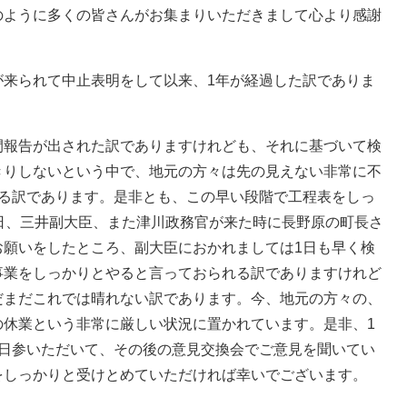
ように多くの皆さんがお集まりいただきまして心より感謝
来られて中止表明をして以来、1年が経過した訳でありま
報告が出された訳でありますけれども、それに基づいて検
きりしないという中で、地元の方々は先の見えない非常に不
える訳であります。是非とも、この早い段階で工程表をしっ
日、三井副大臣、また津川政務官が来た時に長野原の町長さ
お願いをしたところ、副大臣におかれましては1日も早く検
事業をしっかりとやると言っておられる訳でありますけれど
だまだこれでは晴れない訳であります。今、地元の方々の、
の休業という非常に厳しい状況に置かれています。是非、1
ご日参いただいて、その後の意見交換会でご意見を聞いてい
をしっかりと受けとめていただければ幸いでございます。