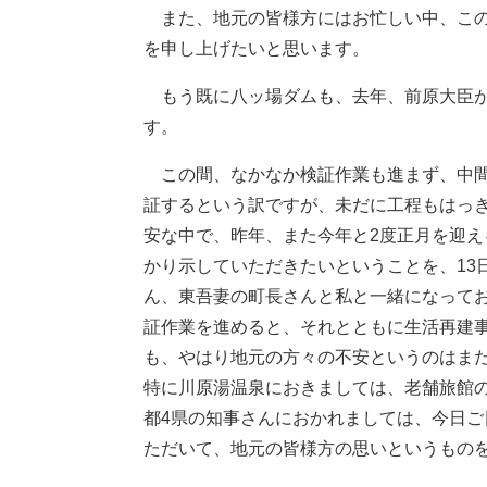
また、地元の皆様方にはお忙しい中、この
を申し上げたいと思います。
もう既に八ッ場ダムも、去年、前原大臣が
す。
この間、なかなか検証作業も進まず、中間
証するという訳ですが、未だに工程もはっ
安な中で、昨年、また今年と2度正月を迎
かり示していただきたいということを、13
ん、東吾妻の町長さんと私と一緒になって
証作業を進めると、それとともに生活再建
も、やはり地元の方々の不安というのはま
特に川原湯温泉におきましては、老舗旅館
都4県の知事さんにおかれましては、今日
ただいて、地元の皆様方の思いというもの