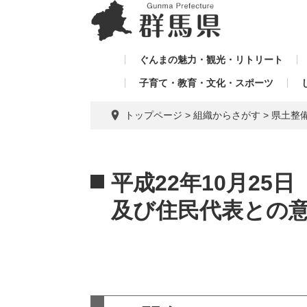
ペ
メ
メ
ー
ニ
ニ
ジ
ュ
ュ
の
ー
ぐんまの魅力・観光・リトリート
ー
先
を
子育て・教育・文化・スポーツ
を
頭
飛
飛
で
ば
トップページ
>
組織からさがす
>
県土整
す。
し
ば
て
し
本
本
て
文
文
平成22年10月25
へ
及び住民代表との