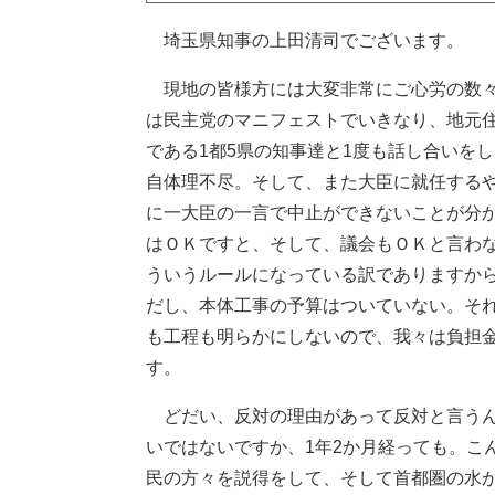
埼玉県知事の上田清司でございます。
現地の皆様方には大変非常にご心労の数々
は民主党のマニフェストでいきなり、地元
である1都5県の知事達と1度も話し合いを
自体理不尽。そして、また大臣に就任する
に一大臣の一言で中止ができないことが分か
はＯＫですと、そして、議会もＯＫと言わ
ういうルールになっている訳でありますか
だし、本体工事の予算はついていない。そ
も工程も明らかにしないので、我々は負担
す。
どだい、反対の理由があって反対と言うん
いではないですか、1年2か月経っても。こ
民の方々を説得をして、そして首都圏の水