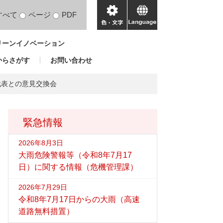
すべて
ページ
PDF
色・
language
文
リーンイノベーション
字
からさがす
お問い合わせ
代表との意見交換会
緊急情報
2026年8月3日
大雨危険警報等（令和8年7月17
日）に関する情報（危機管理課）
2026年7月29日
令和8年7月17日からの大雨（高速
道路無料措置）