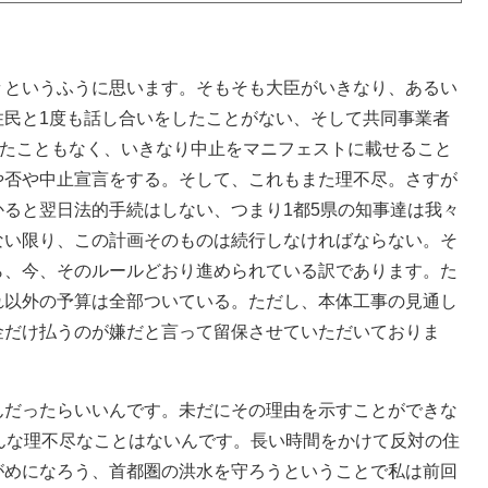
というふうに思います。そもそも大臣がいきなり、あるい
住民と1度も話し合いをしたことがない、そして共同事業者
したこともなく、いきなり中止をマニフェストに載せること
や否や中止宣言をする。そして、これもまた理不尽。さすが
ると翌日法的手続はしない、つまり1都5県の知事達は我々
ない限り、この計画そのものは続行しなければならない。そ
ら、今、そのルールどおり進められている訳であります。た
れ以外の予算は全部ついている。ただし、本体工事の見通し
金だけ払うのが嫌だと言って留保させていただいておりま
だったらいいんです。未だにその理由を示すことができな
んな理不尽なことはないんです。長い時間をかけて反対の住
がめになろう、首都圏の洪水を守ろうということで私は前回