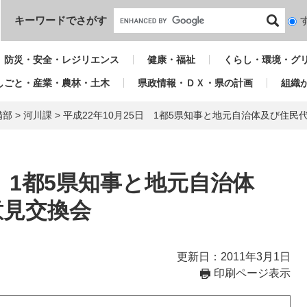
本文へ
キーワードでさがす
検
索
対
防災・安全・レジリエンス
健康・福祉
くらし・環境・グ
象
しごと・産業・農林・土木
県政情報・ＤＸ・県の計画
組織
備部
>
河川課
>
平成22年10月25日 1都5県知事と地元自治体及び住民
日 1都5県知事と地元自治体
意見交換会
更新日：2011年3月1日
印刷ページ表示