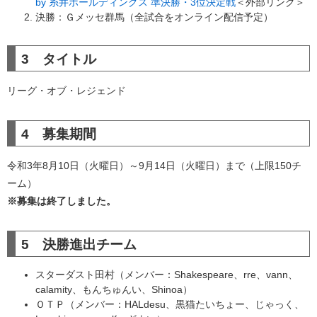
by 糸井ホールディングス 準決勝・3位決定戦
＜外部リンク＞
決勝：Ｇメッセ群馬（全試合をオンライン配信予定）
3 タイトル
リーグ・オブ・レジェンド
4 募集期間
令和3年8月10日（火曜日）～9月14日（火曜日）まで（上限150チ
ーム）
※募集は終了しました。
5 決勝進出チーム
スターダスト田村（メンバー：Shakespeare、rre、vann、
calamity、もんちゅんい、Shinoa）
ＯＴＰ（メンバー：HALdesu、黒猫たいちょー、じゃっく、