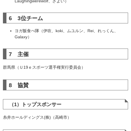
Laughingwerewolf、ざよい）
6 3位チーム
ヨガ飯食べ隊（伊吹、koki、ムユルン、Rei、れっくん、
Galaxy）
7 主催
群馬県（Ｕ19ｅスポーツ選手権実行委員会）
8 協賛
（1）トップスポンサー
糸井ホールディングス(株)（高崎市）