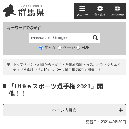
ペ
メ
ー
ニ
メ
色・
language
ジ
ュ
ニ
文
の
ー
ュ
字
キーワードでさがす
先
を
ー
頭
飛
で
ば
すべて
ページ
検
PDF
す。
し
索
て
対
本
トップページ
>
組織からさがす
>
産業経済部
>
ｅスポーツ・クリエイ
象
文
ティブ推進課
>
「U19ｅスポーツ選手権 2021」開催！！
へ
本
「U19ｅスポーツ選手権 2021」開
文
催！！
ページ内目次
更新日：2021年9月30日