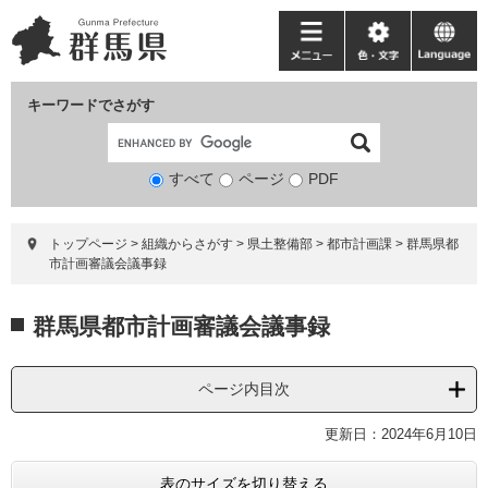
ペ
メ
ー
ニ
メ
色・
language
ジ
ュ
ニ
文
の
ー
ュ
字
キーワードでさがす
先
を
ー
頭
飛
で
ば
すべて
ページ
検
PDF
す。
し
索
て
対
本
トップページ
>
組織からさがす
>
県土整備部
>
都市計画課
>
群馬県都
象
文
市計画審議会議事録
へ
本
群馬県都市計画審議会議事録
文
ページ内目次
更新日：2024年6月10日
表のサイズを切り替える