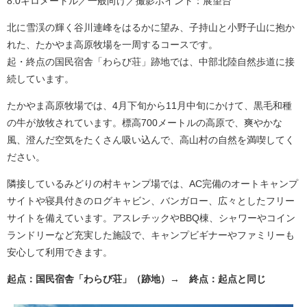
8.0キロメートル／一般向け／撮影ポイント：展望台
北に雪渓の輝く谷川連峰をはるかに望み、子持山と小野子山に抱か
れた、たかやま高原牧場を一周するコースです。
起・終点の国民宿舎「わらび荘」跡地では、中部北陸自然歩道に接
続しています。
たかやま高原牧場では、4月下旬から11月中旬にかけて、黒毛和種
の牛が放牧されています。標高700メートルの高原で、爽やかな
風、澄んだ空気をたくさん吸い込んで、高山村の自然を満喫してく
ださい。
隣接しているみどりの村キャンプ場では、AC完備のオートキャンプ
サイトや寝具付きのログキャビン、バンガロー、広々としたフリー
サイトを備えています。アスレチックやBBQ棟、シャワーやコイン
ランドリーなど充実した施設で、キャンプビギナーやファミリーも
安心して利用できます。
起点：国民宿舎「わらび荘」（跡地）→ 終点：起点と同じ