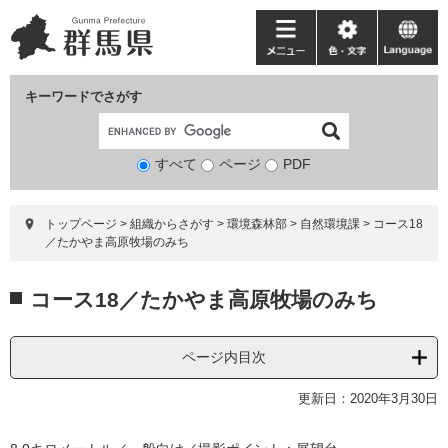
ペ
メ
ー
ニ
メ
色・
language
ジ
ュ
ニ
文
の
ー
ュ
字
キーワードでさがす
先
を
ー
頭
飛
で
ば
すべて
ページ
検
PDF
す。
し
索
て
対
本
トップページ
>
組織からさがす
>
環境森林部
>
自然環境課
>
コース18
象
文
／たかやま高原牧場のみち
へ
本
コース18／たかやま高原牧場のみち
文
ページ内目次
更新日：2020年3月30日