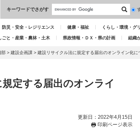
本文へ
キーワードでさがす
検
索
対
防災・安全・レジリエンス
健康・福祉
くらし・環境・グ
象
しごと・産業・農林・土木
県政情報・ＤＸ・県の計画
組織
備部
>
建設企画課
>
建設リサイクル法に規定する届出のオンライン化に
に規定する届出のオンライ
更新日：2022年4月15日
印刷ページ表示