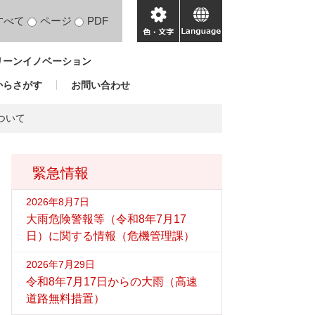
すべて
ページ
PDF
色・
language
文
リーンイノベーション
字
からさがす
お問い合わせ
ついて
緊急情報
2026年8月7日
大雨危険警報等（令和8年7月17
日）に関する情報（危機管理課）
2026年7月29日
令和8年7月17日からの大雨（高速
道路無料措置）