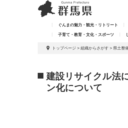
ペ
メ
メ
ー
ニ
ニ
ジ
ュ
ュ
の
ー
ぐんまの魅力・観光・リトリート
ー
先
を
子育て・教育・文化・スポーツ
を
頭
飛
飛
で
ば
トップページ
>
組織からさがす
>
県土整
す。
し
ば
て
し
本
本
て
文
文
建設リサイクル法
へ
ン化について