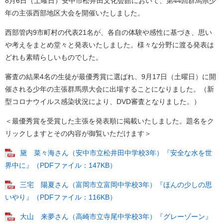
8月6日（土曜日）安中市松井田文化会館において、第44回群馬県少
年の主張西部地区大会を開催いたしました。
西部管内9市町村の代表21名が、各自の体験や感性に基づき、思い
や考えをまとめ堂々と発表いたしました。様々な分野に渡る発表は
どれも素晴らしいものでした。
審査の結果4名の生徒が最優秀賞に選ばれ、9月17日（土曜日）に開
催される少年の主張群馬県大会に出場することになりました。（新
型コロナウイルス感染状況により、DVD審査となりました。）
＜最優秀賞を受賞した主張を発表順に掲載いたしました。題名をク
リックしますとその内容が御覧いただけます＞
黛 菜々海さん（安中市立松井田中学校3年）『安全な水を世
界中に』（PDFファイル：147KB）
三宅 陽夏さん（富岡市立富岡中学校3年）『ほんの少しの思
いやり』（PDFファイル：116KB）
大山 来夢さん（高崎市立寺尾中学校3年）『グレーゾーン』