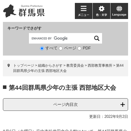
ペ
メ
ー
ニ
メ
色・
language
ジ
ュ
ニ
文
の
ー
ュ
字
キーワードでさがす
先
を
ー
頭
飛
で
ば
すべて
ページ
検
PDF
す。
し
索
て
対
本
トップページ
>
組織からさがす
>
教育委員会
>
西部教育事務所
>
第44
象
文
回群馬県少年の主張 西部地区大会
へ
本
第44回群馬県少年の主張 西部地区大会
文
ページ内目次
更新日：2022年9月2日