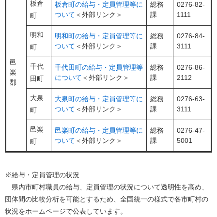
板倉
板倉町の給与・定員管理等に
総務
0276-82-
ついて
＜外部リンク＞
課
1111
町
明和
明和町の給与・定員管理等に
総務
0276-84-
ついて
＜外部リンク＞
課
3111
町
邑
千代
千代田町の給与・定員管理等
総務
0276-86-
楽
について
＜外部リンク＞
課
2112
田町
郡
大泉
大泉町の給与・定員管理等に
総務
0276-63-
ついて
＜外部リンク＞
課
3111
町
邑楽
邑楽町の給与・定員管理等に
総務
0276-47-
ついて
＜外部リンク＞
課
5001
町
※給与・定員管理の状況
県内市町村職員の給与、定員管理の状況について透明性を高め、
団体間の比較分析を可能とするため、全国統一の様式で各市町村の
状況をホームページで公表しています。