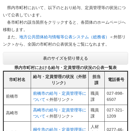
県内市町村において、以下のとおり給与、定員管理等の状況につ
いて公表しています。
各市町村の該当箇所をクリックすると、各団体のホームページへ
移動します。
また、
地方公共団体給与情報等公表システム（総務省）
＜外部リ
ンク＞
から、全国の市町村の公表状況をご覧になれます。
表のサイズを切り替える
県内市町村における給与・定員管理の状況の公表一覧表
給与・定員管理の状況（外部
担当
市町村名
電話番号
リンク）
課
前橋市の給与・定員管理等に
職員
027-898-
前橋市
ついて
＜外部リンク＞
課
6507
高崎市の給与・定員管理等に
職員
027-321-
高崎市
ついて
＜外部リンク＞
課
1209
人材
桐生市の給与・定員管理等に
0277-46-