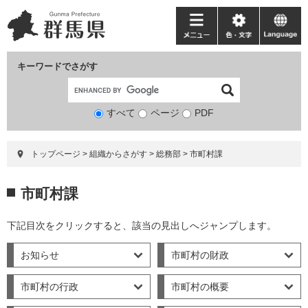
ペ
メ
ー
ニ
メ
色・
language
ジ
ュ
ニ
文
の
ー
ュ
字
キーワードでさがす
先
を
ー
頭
飛
で
ば
すべて
ページ
検
PDF
す。
し
索
て
対
本
トップページ
>
組織からさがす
>
総務部
>
市町村課
象
文
へ
本
市町村課
文
下記目次をクリックすると、該当の見出しへジャンプします。
お知らせ
市町村の財政
市町村の行政
市町村の概要