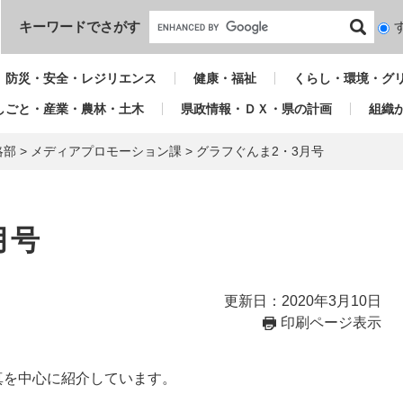
本文へ
キーワードでさがす
検
索
対
防災・安全・レジリエンス
健康・福祉
くらし・環境・グ
象
しごと・産業・農林・土木
県政情報・ＤＸ・県の計画
組織
略部
>
メディアプロモーション課
>
グラフぐんま2・3月号
月号
更新日：2020年3月10日
印刷ページ表示
真を中心に紹介しています。