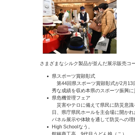
さまざまなシルク製品が並んだ展示販売コ
県スポーツ賞顕彰式
第44回県スポーツ賞顕彰式が2月13
秀な成績を収め本県のスポーツ振興に
県危機管理フェア
災害やテロに備えて県民に防災意識を
日、県庁県民ホールを主会場に開かれ
パネル展示や体験を通して防災への理
High Schoolなう。
館林商工高 9代目うどん娘（こ）