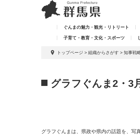
ペ
メ
メ
ー
ニ
ニ
ジ
ュ
ュ
の
ー
ぐんまの魅力・観光・リトリート
ー
先
を
子育て・教育・文化・スポーツ
を
頭
飛
飛
で
ば
トップページ
>
組織からさがす
>
知事戦
す。
し
ば
て
し
本
本
て
文
文
グラフぐんま2・3
へ
グラフぐんまは、県政や県内の話題を、写