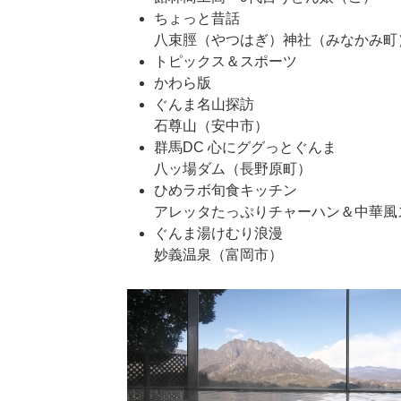
ちょっと昔話
八束脛（やつはぎ）神社（みなかみ町
トピックス＆スポーツ
かわら版
ぐんま名山探訪
石尊山（安中市）
群馬DC 心にググっとぐんま
八ッ場ダム（長野原町）
ひめラボ旬食キッチン
アレッタたっぷりチャーハン＆中華風
ぐんま湯けむり浪漫
妙義温泉（富岡市）