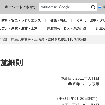
本文へ
キーワードでさがす
検
索
対
防災・安全・レジリエンス
健康・福祉
くらし・環境・グ
象
しごと・産業・農林・土木
県政情報・ＤＸ・県の計画
組織
ども部
>
県民活動支援・広聴課
>
県民意見提出制度実施細則
実施細則
更新日：2011年3月1日
印刷ページ表示
（平成18年6月26日制定）