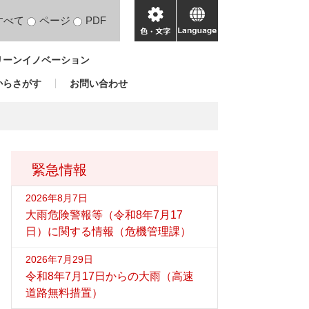
すべて
ページ
PDF
色・
language
文
リーンイノベーション
字
からさがす
お問い合わせ
緊急情報
2026年8月7日
大雨危険警報等（令和8年7月17
日）に関する情報（危機管理課）
2026年7月29日
令和8年7月17日からの大雨（高速
道路無料措置）