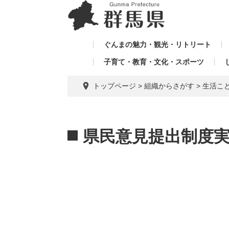
ペ
メ
メ
ー
ニ
ニ
ジ
ュ
ュ
の
ー
ぐんまの魅力・観光・リトリート
ー
先
を
子育て・教育・文化・スポーツ
を
頭
飛
飛
で
ば
トップページ
>
組織からさがす
>
生活こ
す。
し
ば
て
し
本
本
て
文
文
県民意見提出制度
へ