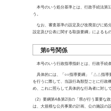
本号のいう処分基準とは、行政手続法第12
う。
なお、審査基準の設定及び改廃並びに処分
設定及び公表に関する取扱要綱」によるも
第6号関係
本号のいう行政指導指針とは、行政手続条
具体的には、「○○指導要綱」「△△指導
を行うに際して、当該行為類型ごとに行政
め、これに照らして具体的な行為者に対し
（2）要綱第4条第2項の「県が行う重要な
は、大規模な公共事業の計画、公の施設の設