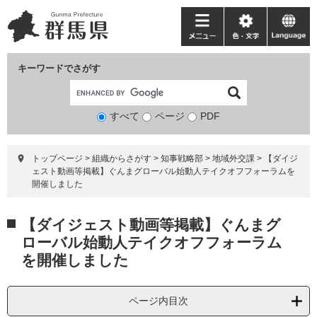
ペ
メ
ー
ニ
メ
色・
language
ジ
ュ
ニ
文
の
ー
ュ
字
キーワードでさがす
先
を
ー
頭
飛
で
ば
すべて
ページ
検
PDF
す。
し
索
て
対
本
トップページ
>
組織からさがす
>
知事戦略部
>
地域外交課
>
【ダイジ
象
文
ェスト動画等掲載】ぐんまグローバル始動人テイクオフフォーラムを
へ
開催しました
本
【ダイジェスト動画等掲載】ぐんまグ
文
ローバル始動人テイクオフフォーラム
を開催しました
ページ内目次