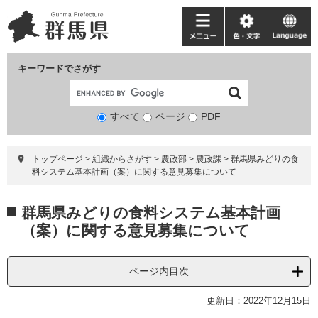
ペ
メ
ー
ニ
メ
色・
language
ジ
ュ
ニ
文
の
ー
ュ
字
キーワードでさがす
先
を
ー
頭
飛
で
ば
すべて
ページ
検
PDF
す。
し
索
て
対
本
トップページ
>
組織からさがす
>
農政部
>
農政課
>
群馬県みどりの食
象
文
料システム基本計画（案）に関する意見募集について
へ
本
群馬県みどりの食料システム基本計画
文
（案）に関する意見募集について
ページ内目次
更新日：2022年12月15日