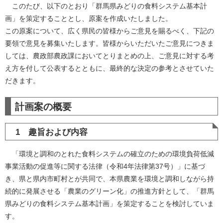
このたび、以下のとおり「群馬県みどりの食料システム基本計
画」を策定することとし、原案を作成いたしました。
この原案について、広く県民の皆様からご意見を賜るべく、下記の
要領で意見を募集いたします。皆様からいただいたご意見につきま
しては、農政部農政課においてとりまとめの上、ご意見に対する考
え方を付して公表するとともに、最終的な決定の参考とさせていた
だきます。
計画案の概要
1 趣旨および内容
「環境と調和のとれた食料システムの確立のための環境負荷低減
事業活動の促進等に関する法律（令和4年法律第37号）」に基づ
き、県と県内市町村とが共同で、本県農業を環境と調和しながら持
続的に発展させる「農業のグリーン化」の推進方針として、「群馬
県みどりの食料システム基本計画」を策定することを検討していま
す。