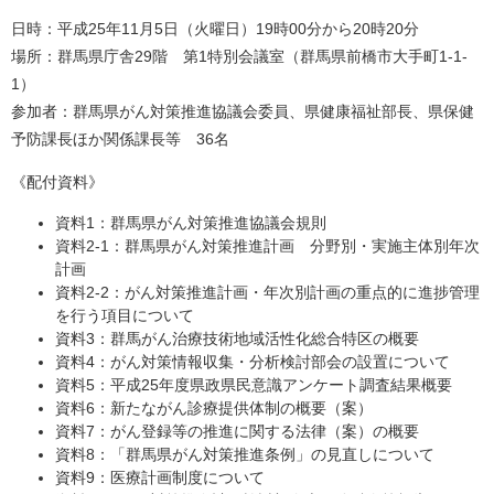
日時：平成25年11月5日（火曜日）19時00分から20時20分
場所：群馬県庁舎29階 第1特別会議室（群馬県前橋市大手町1-1-
1）
参加者：群馬県がん対策推進協議会委員、県健康福祉部長、県保健
予防課長ほか関係課長等 36名
《配付資料》
資料1：群馬県がん対策推進協議会規則
資料2-1：群馬県がん対策推進計画 分野別・実施主体別年次
計画
資料2-2：がん対策推進計画・年次別計画の重点的に進捗管理
を行う項目について
資料3：群馬がん治療技術地域活性化総合特区の概要
資料4：がん対策情報収集・分析検討部会の設置について
資料5：平成25年度県政県民意識アンケート調査結果概要
資料6：新たながん診療提供体制の概要（案）
資料7：がん登録等の推進に関する法律（案）の概要
資料8：「群馬県がん対策推進条例」の見直しについて
資料9：医療計画制度について