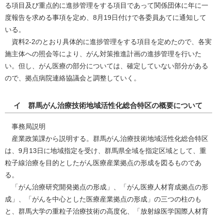
る項目及び重点的に進捗管理をする項目であって関係団体に年に一
度報告を求める事項を定め、8月19日付けで各委員あてに通知して
いる。
資料2-2のとおり具体的に進捗管理をする項目を定めたので、各実
施主体への照会等により、がん対策推進計画の進捗管理を行いた
い。但し、がん医療の部分については、確定していない部分がある
ので、拠点病院連絡協議会と調整していく。
イ 群馬がん治療技術地域活性化総合特区の概要について
事務局説明
産業政策課から説明する。群馬がん治療技術地域活性化総合特区
は、9月13日に地域指定を受け、群馬県全域を指定区域として、重
粒子線治療を目的としたがん医療産業拠点の形成を図るものであ
る。
「がん治療研究開発拠点の形成」、「がん医療人材育成拠点の形
成」、「がんを中心とした医療産業拠点の形成」の三つの柱のも
と、群馬大学の重粒子治療技術の高度化、「放射線医学国際人材育