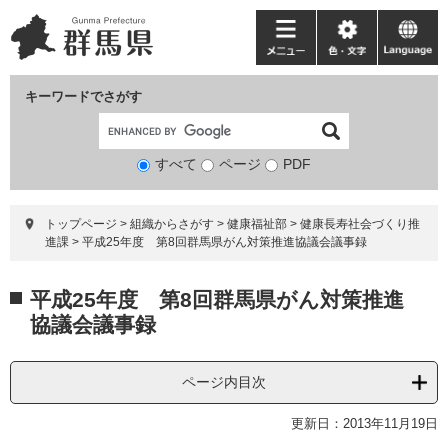
ペ
メ
ー
ニ
メ
色・
language
ジ
ュ
ニ
文
の
ー
ュ
字
キーワードでさがす
先
を
ー
頭
飛
で
ば
すべて
ページ
検
PDF
す。
し
索
て
対
本
トップページ
>
組織からさがす
>
健康福祉部
>
健康長寿社会づくり推
象
文
進課
>
平成25年度 第8回群馬県がん対策推進協議会議事録
へ
本
平成25年度 第8回群馬県がん対策推進
文
協議会議事録
ページ内目次
更新日：2013年11月19日