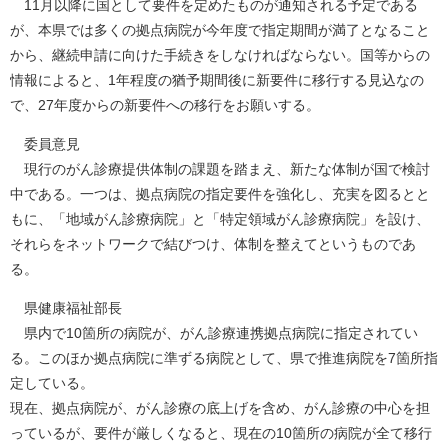
11月以降に国として要件を定めたものが通知される予定である
が、本県では多くの拠点病院が今年度で指定期間が満了となること
から、継続申請に向けた手続きをしなければならない。国等からの
情報によると、1年程度の猶予期間後に新要件に移行する見込なの
で、27年度からの新要件への移行をお願いする。
委員意見
現行のがん診療提供体制の課題を踏まえ、新たな体制が国で検討
中である。一つは、拠点病院の指定要件を強化し、充実を図るとと
もに、「地域がん診療病院」と「特定領域がん診療病院」を設け、
それらをネットワークで結びつけ、体制を整えてというものであ
る。
県健康福祉部長
県内で10箇所の病院が、がん診療連携拠点病院に指定されてい
る。このほか拠点病院に準ずる病院として、県で推進病院を7箇所指
定している。
現在、拠点病院が、がん診療の底上げを含め、がん診療の中心を担
っているが、要件が厳しくなると、現在の10箇所の病院が全て移行