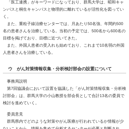
「医工連携」がキーワードになっており、群馬大学は、昭和キャ
ンパスと桐生キャンパスと物理的に離れているが活性化を図ってい
く。
また、重粒子線治療センターでは、月あたり50名強、年間約500
名の患者さんを治療している。当初の予定では、500名から600名の
目標を掲げており、目標に近づいてきた。
また、外国人患者の受入れも始めており、これまで10名弱の外国
人患者さんを治療している。
ウ がん対策情報収集・分析検討部会の設置について
事務局説明
第7回協議会において設置を協議した「がん対策情報収集・分析検
討部会」は、群馬大学の小山教授を部会長として合計13名の委員で
検討を進めていく。
委員意見
群馬県内でどのような対策やがん医療が行われているか情報が少
ないことから、情報を集めて分析するセンターが必要と判断され、