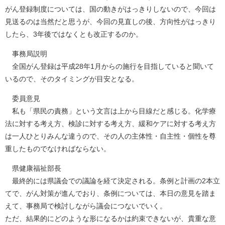
がん登録制度については、国の動きがはっきりしないので、今回は
見送るのは当然だと思うが、今回の見直しの後、方向性がはっきり
したら、3年後ではなくとも改正するのか。
事務局説明
全国がん登録は平成28年1月からの施行を目指していると聞いて
いるので、そのタイミングが目安となる。
委員意見
私も「県民の責務」という文言は上から目線だと感じる。化学療
法に対する考え方、検診に対する考え方、緩和ケアに対する考え方
は一人ひとりみんな違うので、その人の主体性・自主性・個性を尊
重したものでなければならない。
県健康福祉部長
最終的には県議会での議論を経て決定される。条例と計画の2本立
てで、がん対策が進んでおり、条例については、本日の意見を踏ま
えて、事務局で検討しながら議会につないでいく。
ただ、結果的にどのような形になるかは約束できないが、貴重な意