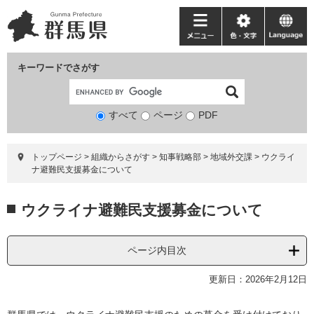
ペ
メ
ー
ニ
メ
色・
language
ジ
ュ
ニ
文
の
ー
ュ
字
キーワードでさがす
先
を
ー
頭
飛
で
ば
すべて
ページ
検
PDF
す。
し
索
て
対
本
トップページ
>
組織からさがす
>
知事戦略部
>
地域外交課
>
ウクライ
象
文
ナ避難民支援募金について
へ
本
ウクライナ避難民支援募金について
文
ページ内目次
更新日：2026年2月12日