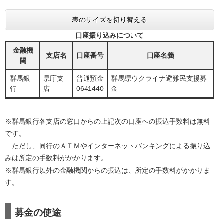
表のサイズを切り替える
口座振り込みについて
金融機
支店名
口座番号
口座名義
関
群馬銀
県庁支
普通預金
群馬県ウクライナ避難民支援募
行
店
0641440
金
※群馬銀行各支店の窓口からの上記次の口座への振込手数料は無料
です。
ただし、同行のＡＴＭやインターネットバンキングによる振り込
みは所定の手数料がかかります。
※群馬銀行以外の金融機関からの振込は、所定の手数料がかかりま
す。
募金の使途