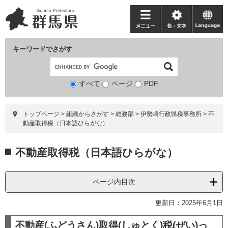
ペ
メ
ー
ニ
メ
色・
language
ジ
ュ
ニ
文
の
ー
ュ
字
キーワードでさがす
先
を
ー
頭
飛
で
ば
すべて
ページ
検
PDF
す。
し
索
て
対
本
トップページ
>
組織からさがす
>
総務部
>
伊勢崎行政県税事務所
>
不
象
文
動産取得税（日本語ひらがな）
へ
本
不動産取得税（日本語ひらがな）
文
ページ内目次
更新日：2025年6月1日
不動産(ふどうさん)取得(しゅとく)税(ぜい)っ