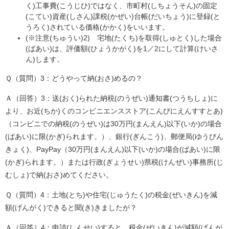
く)工事費(こうじひ)ではなく、市町村(しちょうそん)の固定
(こてい)資産(しさん)課税(かぜい)台帳(だいちょう)に登録(と
うろく)されている価格(かかく)をいいます。
(※注意(ちゅうい)2) 宅地(たくち)を取得(しゅとく)した場合
(ばあい)は、評価額(ひょうかがく)を1／2にして計算(けいさ
ん)します。
Ｑ（質問）3：どうやって納(おさ)めるの？
Ａ（回答）3：送(おく)られた納税(のうぜい)通知書(つうちしょ)に
より、お近(ちか)くのコンビニエンスストア(こんびにえんすすとあ)
（コンビニでの納税(のうぜい)は30万円(まんえん)以下(いか)の場合
(ばあい)に限(かぎ)られます。）、銀行(ぎんこう)、郵便局(ゆうびん
きょく)、PayPay（30万円(まんえん)以下(いか)の場合(ばあい)に限
(かぎ)られます。）または行政(ぎょうせい)県税(けんぜい)事務所(じ
むしょ)で納(おさ)めてください。
Ｑ（質問）4：土地(とち)や住宅(じゅうたく)の税金(ぜいきん)を減
額(げんがく)できると聞(き)きましたが？
Ａ（回答）4：申請(しんせい)すると、税金(ぜいきん)が減額(げんが