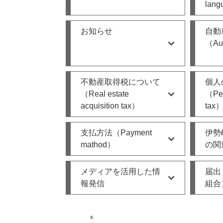
lan
お知らせ
自動
（Aut
不動産取得税について
個人
（Real estate
（Per
acquisition tax）
tax
支払方法（Payment
伊勢
mathod）
の関
メディアを活用した情
届出
報発信
組合