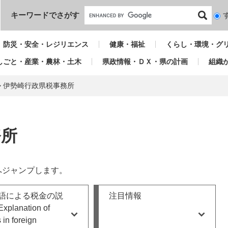
本文へ
キーワードでさがす
検
索
対
防災・安全・レジリエンス
健康・福祉
くらし・環境・グ
象
しごと・産業・農林・土木
県政情報・ＤＸ・県の計画
組織
>
伊勢崎行政県税事務所
務所
へジャンプします。
語による税金の説
注目情報
planation of
 in foreign