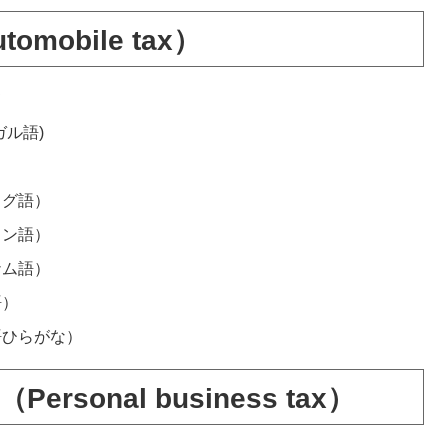
obile tax）
て
ガル語)
）
ログ語）
イン語）
ナム語）
語）
語ひらがな）
sonal business tax）