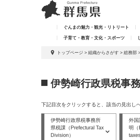
ペ
メ
メ
ー
ニ
ニ
ジ
ュ
ュ
の
ー
ぐんまの魅力・観光・リトリート
ー
先
を
子育て・教育・文化・スポーツ
を
頭
飛
飛
で
ば
トップページ
>
組織からさがす
>
総務部
す。
し
ば
て
し
本
本
て
文
文
伊勢崎行政県税事
へ
下記目次をクリックすると、該当の見出し
伊勢崎行政県税事務所
外国
県税課（Prefectural Tax
明（Ex
Division）
taxes