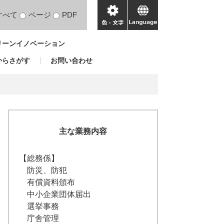
すべて
ページ
PDF
色・
language
文
リーンイノベーション
字
からさがす
お問い合わせ
主な業務内容
【総務係】
防災、防犯
有償資料頒布
中小企業団体届出
選挙事務
庁舎管理