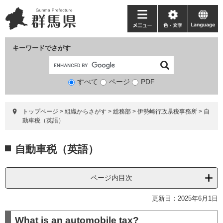
ペ
メ
ー
ニ
メ
色・
language
ジ
ュ
ニ
文
の
ー
ュ
字
キーワードでさがす
先
を
ー
頭
飛
で
ば
すべて
ページ
検
PDF
す。
し
索
て
対
本
トップページ
>
組織からさがす
>
総務部
>
伊勢崎行政県税事務所
>
自
象
文
動車税（英語）
へ
本
自動車税（英語）
文
ページ内目次
更新日：2025年6月1日
What is an automobile tax?