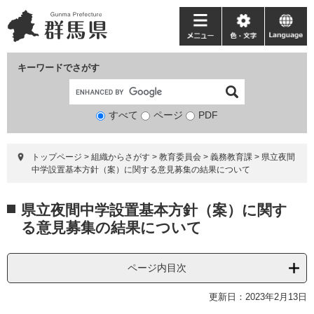
ペ
メ
ー
ニ
メ
色・
language
ジ
ュ
ニ
文
の
ー
ュ
字
キーワードでさがす
先
を
ー
頭
飛
で
ば
すべて
ページ
検
PDF
す。
し
索
て
対
本
トップページ
>
組織からさがす
>
教育委員会
>
義務教育課
>
県立夜間
象
文
中学設置基本方針（案）に関する意見募集の結果について
へ
本
県立夜間中学設置基本方針（案）に関す
文
る意見募集の結果について
ページ内目次
更新日：2023年2月13日