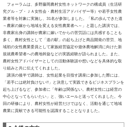
フォーラムは、多野藤岡農村女性ネットワークの構成員（生活研
究グル－プ・ＪＡ女性会・農村生活アドバイザー等）や若手女性農
業者等を対象に実施し、31名が参加しました。「私の歩んできた道
～農家の嫁から地域を変える女性農業者へ～」と題した講演では、
非農家出身の講師が農家に嫁いでからの苦労話には共感することも
多く、農村女性として「道の駅」の起ち上げと商品開発の苦労、地
域初の女性農業委員として家族経営協定や遊休農地解消に向けた新
規就農希望者への農地斡旋などの実践経験が語られました。また、
農村女性アドバイザーとしての活動体験談や想いなどを具体的な取
り組みと共に伝えてくれました。
講演の後半で講師は、女性起業を目指す講座に参加した際には、
「若手には絶対負けない!!」と決意して実践できるビジネスプランを
起ち上げるなど、参加者に「年齢は関係ない。農村女性には経営の
中心となってもらいたい」と、強いエールと送ってくれました。今
回の研修により、農村女性が経営だけではなく、活動を通じて地域
農業に貢献できる可能性を認識することとなりました。