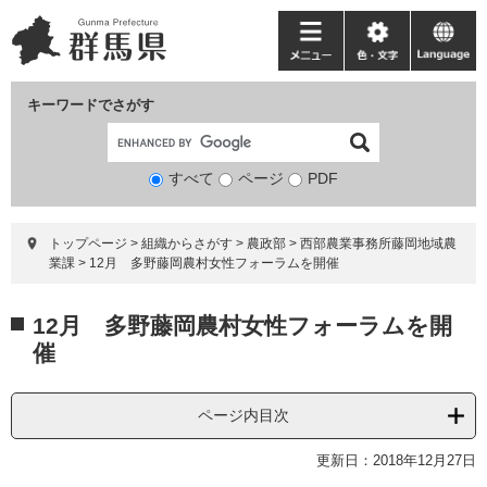
ペ
メ
ー
ニ
メ
色・
language
ジ
ュ
ニ
文
の
ー
ュ
字
キーワードでさがす
先
を
ー
頭
飛
で
ば
すべて
ページ
検
PDF
す。
し
索
て
対
本
トップページ
>
組織からさがす
>
農政部
>
西部農業事務所藤岡地域農
象
文
業課
>
12月 多野藤岡農村女性フォーラムを開催
へ
本
12月 多野藤岡農村女性フォーラムを開
文
催
ページ内目次
更新日：2018年12月27日