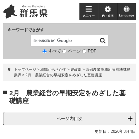
ペ
メ
ー
ニ
メ
色・
language
ジ
ュ
ニ
文
の
ー
ュ
字
キーワードでさがす
先
を
ー
頭
飛
で
ば
すべて
ページ
検
PDF
す。
し
索
て
対
本
トップページ
>
組織からさがす
>
農政部
>
西部農業事務所藤岡地域農
象
文
業課
>
2月 農業経営の早期安定をめざした基礎講座
へ
本
2月 農業経営の早期安定をめざした基
文
礎講座
ページ内目次
更新日：2020年3月4日