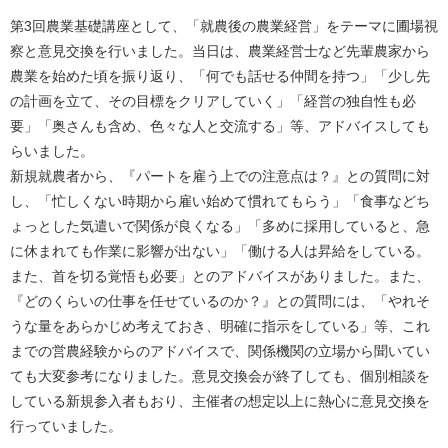
第3回農業基礎講座として、「就農後の農業経営」をテーマに圃場視
察と意見交換を行いました。当日は、農業経営士など先輩農家から
農業を始めた頃を振り返り、「何でも話せる仲間を持つ」「少し先
の計画を立て、その目標をクリアしていく」「経営の独自性も必
要」「奥さんも含め、色々な人と交流する」等、アドバイスしても
らいました。
新規就農者から、『パートを雇う上での注意点は？』との質問に対
し、「忙しくない時期から雇い始めて慣れてもらう」「食事などち
ょっとした気遣いで関係が良くなる」「多めに採用していると、急
に休まれても作業に影響が出ない」「働ける人は昇給をしている。
また、首を切る覚悟も必要」とのアドバイスがありました。また、
『どのくらいの仕事を任せているのか？』との質問には、「やれそ
うな量をあらかじめ考えておき、明確に指示をしている」等、これ
までの営農経験からのアドバイスで、関係機関の立場から聞いてい
ても大変参考になりました。意見交換会が終了しても、個別相談を
している新規参入者もおり、主催者の想定以上に熱心に意見交換を
行っていました。