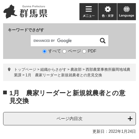
ペ
メ
ー
ニ
メ
色・
language
ジ
ュ
ニ
文
の
ー
ュ
字
キーワードでさがす
先
を
ー
頭
飛
で
ば
すべて
ページ
検
PDF
す。
し
索
て
対
本
トップページ
>
組織からさがす
>
農政部
>
西部農業事務所藤岡地域農
象
文
業課
>
1月 農家リーダーと新規就農者との意見交換
へ
本
1月 農家リーダーと新規就農者との意
文
見交換
ページ内目次
更新日：2022年1月24日