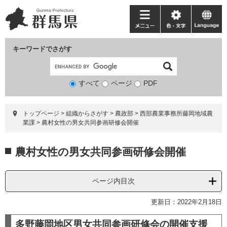
ペ
メ
ー
ニ
メ
色・
language
ジ
ュ
ニ
文
の
ー
ュ
字
キーワードでさがす
先
を
ー
頭
飛
で
ば
すべて
ページ
検
PDF
す。
し
索
て
対
本
トップページ
>
組織からさがす
>
農政部
>
西部農業事務所藤岡地域農
象
文
業課
>
農村女性の男女共同参画研修会開催
へ
本
農村女性の男女共同参画研修会開催
文
ページ内目次
更新日：2022年2月18日
多野藤岡地区男女共同参画研修会の開催支援