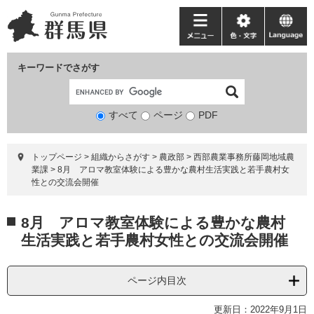
ペ
メ
ー
ニ
メ
色・
language
ジ
ュ
ニ
文
の
ー
ュ
字
キーワードでさがす
先
を
ー
頭
飛
で
ば
すべて
ページ
検
PDF
す。
し
索
て
対
本
トップページ
>
組織からさがす
>
農政部
>
西部農業事務所藤岡地域農
象
文
業課
>
8月 アロマ教室体験による豊かな農村生活実践と若手農村女
へ
性との交流会開催
本
8月 アロマ教室体験による豊かな農村
文
生活実践と若手農村女性との交流会開催
ページ内目次
更新日：2022年9月1日