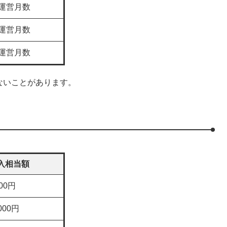
円×運営月数
円×運営月数
円×運営月数
ないことがあります。
入相当額
000円
,000円