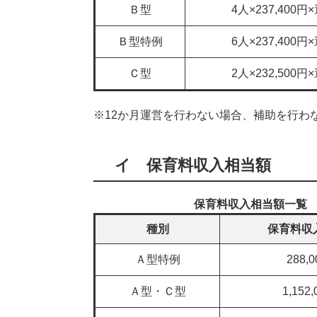
Ｂ型
4人×237,400
Ｂ型特例
6人×237,400
Ｃ型
2人×232,500
※12か月運営を行わない場合、補助を行わ
イ 保育料収入相当額
保育料収入相当額一覧
種別
保育料収
Ａ型特例
288,
Ａ型・Ｃ型
1,152