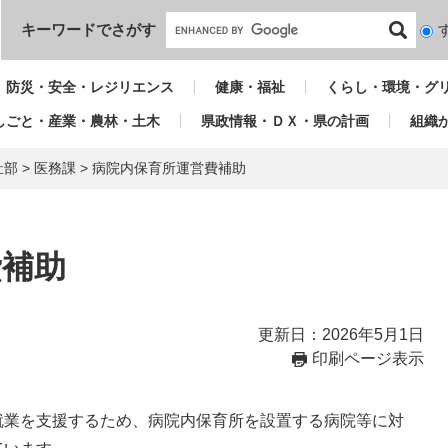
本文へ
キーワードでさがす
検
索
対
防災・安全・レジリエンス
健康・福祉
くらし・環境・グ
象
しごと・産業・農林・土木
県政情報・ＤＸ・県の計画
組織
祉部
>
医務課
>
病院内保育所運営費補助
費補助
更新日：2026年5月1日
印刷ページ表示
業を支援するため、病院内保育所を設置する病院等に対