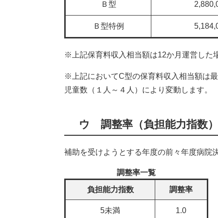
Ｂ型
2,880
Ｂ型特例
5,184
※上記保育料収入相当額は12か月運営した
※上記においてC型の保育料収入相当額は
児童数（１人～４人）により変動します。
ウ 調整率（負担能力指数
補助を受けようとする年度の前々年度病院
調整率一覧
負担能力指数
調整率
5未満
1.0