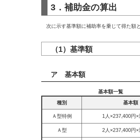
3．補助金の算出
次に示す基準額に補助率を乗じて得た額と
（1）基準額
ア 基本額
基本額一覧
種別
基本額
Ａ型特例
1人×237,400
Ａ型
2人×237,400