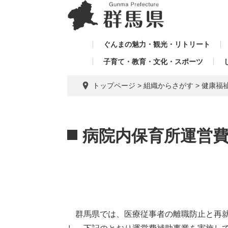
ペ
メ
メ
ー
ニ
ニ
ジ
ュ
ュ
の
ー
ぐんまの魅力・観光・リトリート
ー
先
を
子育て・教育・文化・スポーツ
を
頭
飛
飛
で
ば
トップページ
>
組織からさがす
>
健康福
す。
し
ば
て
し
本
本
て
文
文
病院内保育所運営
へ
群馬県では、医療従事者の離職防止と再就