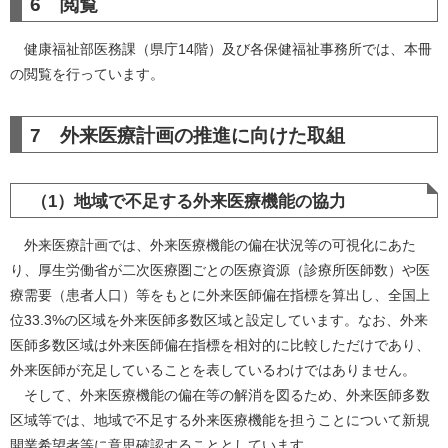
6 閲覧
健康福祉部医務課（県庁14階）及び各保健福祉事務所では、本冊
の閲覧を行っています。
7 外来医療計画の推進に向けた取組
（1）地域で不足する外来医療機能の協力
外来医療計画では、外来医療機能の偏在状況等の可視化にあた
り、厚生労働省が二次医療圏ごとの医療資源（診療所医師数）や医
療需要（患者人口）等をもとに外来医師偏在指標を算出し、全国上
位33.3%の区域を外来医師多数区域と設定しています。なお、外来
医師多数区域は外来医師偏在指標を相対的に比較しただけであり、
外来医師が充足していることを表しているわけではありません。
そして、外来医療機能の偏在等の解消を図るため、外来医師多数
区域等では、地域で不足する外来医療機能を担うことについて新規
開業希望者等に意思確認することとしています。