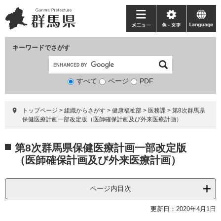
ペ
メ
ー
ニ
メ
色・
language
ジ
ュ
ニ
文
の
ー
ュ
字
キーワードでさがす
先
を
ー
頭
飛
で
ば
すべて
ページ
検
PDF
す。
し
索
て
対
本
トップページ
>
組織からさがす
>
健康福祉部
>
医務課
>
第8次群馬県
象
文
保健医療計画一部改定版（医師確保計画及び外来医療計画）
へ
本
第8次群馬県保健医療計画一部改定版
文
（医師確保計画及び外来医療計画）
ページ内目次
更新日：2020年4月1日