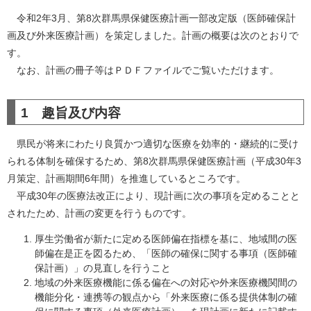
令和2年3月、第8次群馬県保健医療計画一部改定版（医師確保計
画及び外来医療計画）を策定しました。計画の概要は次のとおりで
す。
なお、計画の冊子等はＰＤＦファイルでご覧いただけます。
1 趣旨及び内容
県民が将来にわたり良質かつ適切な医療を効率的・継続的に受け
られる体制を確保するため、第8次群馬県保健医療計画（平成30年3
月策定、計画期間6年間）を推進しているところです。
平成30年の医療法改正により、現計画に次の事項を定めることと
されたため、計画の変更を行うものです。
厚生労働省が新たに定める医師偏在指標を基に、地域間の医
師偏在是正を図るため、「医師の確保に関する事項（医師確
保計画）」の見直しを行うこと
地域の外来医療機能に係る偏在への対応や外来医療機関間の
機能分化・連携等の観点から「外来医療に係る提供体制の確