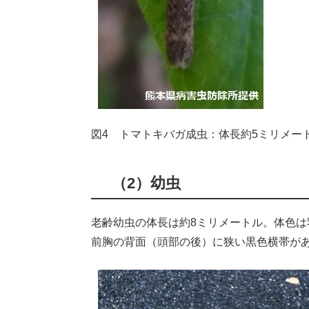
図4 トマトキバガ成虫：体長約5ミリメー
（2）幼虫
老齢幼虫の体長は約8ミリメートル。体色
前胸の背面（頭部の後）に狭い黒色横帯が