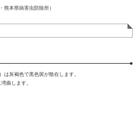
・熊本県病害虫防除所）
ね）は灰褐色で黒色斑が散在します。
に湾曲します。