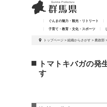
ペ
メ
メ
ー
ニ
ニ
ジ
ュ
ュ
の
ー
ぐんまの魅力・観光・リトリート
ー
先
を
子育て・教育・文化・スポーツ
を
頭
飛
飛
で
ば
トップページ
>
組織からさがす
>
農政部
す。
し
ば
て
し
本
本
て
文
文
トマトキバガの発
へ
す