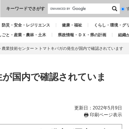
本文へ
キーワードでさがす
検
索
対
防災・安全・レジリエンス
健康・福祉
くらし・環境・グ
象
しごと・産業・農林・土木
県政情報・ＤＸ・県の計画
組織
>
農業技術センター
>
トマトキバガの発生が国内で確認されています
生が国内で確認されていま
更新日：2022年5月9日
印刷ページ表示