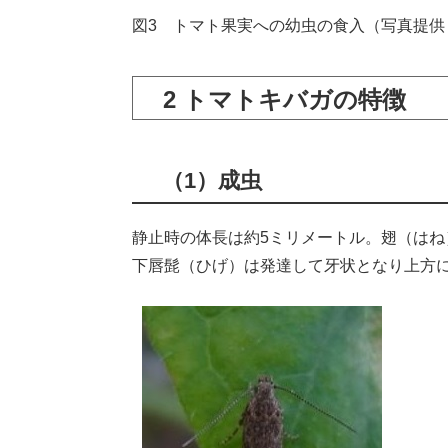
図3 トマト果実への幼虫の食入（写真提供
2 トマトキバガの特徴
（1）成虫
静止時の体長は約5ミリメートル。翅（は
下唇髭（ひげ）は発達して牙状となり上方