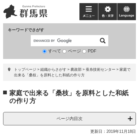
ペ
メ
ー
ニ
メ
色・
language
ジ
ュ
ニ
文
の
ー
ュ
字
キーワードでさがす
先
を
ー
頭
飛
で
ば
すべて
ページ
検
PDF
す。
し
索
て
対
本
トップページ
>
組織からさがす
>
農政部
>
蚕糸技術センター
>
家庭で
象
文
出来る「桑枝」を原料とした和紙の作り方
へ
本
家庭で出来る「桑枝」を原料とした和紙
文
の作り方
ページ内目次
更新日：2019年11月18日