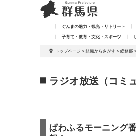
ペ
メ
メ
ー
ニ
ニ
ジ
ュ
ュ
の
ー
ぐんまの魅力・観光・リトリート
ー
先
を
子育て・教育・文化・スポーツ
を
頭
飛
飛
で
ば
トップページ
>
組織からさがす
>
総務部
す。
し
ば
て
し
本
本
て
文
文
ラジオ放送（コミュ
へ
ぱわふるモーニング番