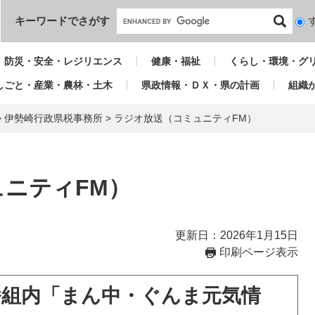
本文へ
キーワードでさがす
検
索
対
防災・安全・レジリエンス
健康・福祉
くらし・環境・グ
象
しごと・産業・農林・土木
県政情報・ＤＸ・県の計画
組織
>
伊勢崎行政県税事務所
>
ラジオ放送（コミュニティFM）
ニティFM）
更新日：2026年1月15日
印刷ページ表示
組内「まん中・ぐんま元気情