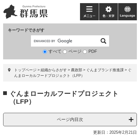
ペ
メ
ー
ニ
メ
色・
language
ジ
ュ
ニ
文
の
ー
ュ
字
キーワードでさがす
先
を
ー
頭
飛
で
ば
すべて
ページ
検
PDF
す。
し
索
て
対
本
トップページ
>
組織からさがす
>
農政部
>
ぐんまブランド推進課
>
ぐ
象
文
んまローカルフードプロジェクト（LFP）
へ
本
ぐんまローカルフードプロジェクト
文
（LFP）
ページ内目次
更新日：2025年2月21日