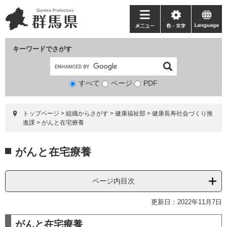
ペ
メ
ー
ニ
メ
色・
language
ジ
ュ
ニ
文
の
ー
ュ
字
キーワードでさがす
先
を
ー
頭
飛
で
ば
すべて
ページ
検
PDF
す。
し
索
て
対
本
トップページ
>
組織からさがす
>
健康福祉部
>
健康長寿社会づくり推
象
文
進課
>
がんと在宅療養
へ
本
がんと在宅療養
文
ページ内目次
更新日：2022年11月7日
がんと在宅療養