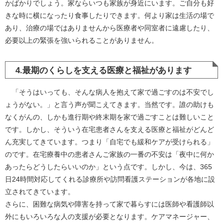
かばかりでしょう。家ならいつも家族が身近にいます。ご自分も好
きな時に横になったり食事したりできます。何より家は生活の場で
あり、治療の場ではありませんから医療者や同室者に遠慮したり、
必要以上の緊張を強いられることがありません。
4.最期のくらしを支える医療と福祉があります
「そうはいっても、そんな病人を抱えて家で過ごすのは不安でし
ょうがない。」と言う声が聞こえてきます。当然です。誰の助けも
なくがんの、しかも進行期や終末期を家で過ごすことは難しいこと
です。しかし、そういう在宅患者さんを支える医療と福祉がどんど
ん充実してきています。つまり「自宅でも緩和ケアが受けられる」
のです。在宅療養中の患者さんご家族の一番の不安は「夜中に何か
あったらどうしたらいいのか」という点です。しかし、今は、365
日24時間対応してくれる診療所や訪問看護ステーションが各地に設
立されてきています。
さらに、困難な病気や障害を持って家で暮らすには医師や看護師以
外にもいろいろな人の支援が必要となります。ケアマネージャー、