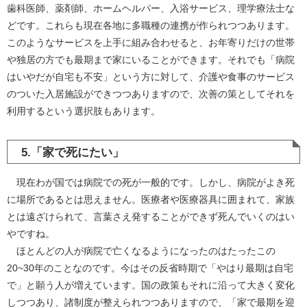
歯科医師、薬剤師、ホームヘルパー、入浴サービス、理学療法士な
どです。これらも現在各地に多職種の連携が作られつつあります。
このようなサービスを上手に組み合わせると、お年寄りだけの世帯
や独居の方でも最期まで家にいることができます。それでも「病院
はいやだが自宅も不安」という方に対して、介護や食事のサービス
のついた入居施設ができつつありますので、次善の策としてそれを
利用するという選択肢もあります。
5.「家で死にたい」
現在わが国では病院での死が一般的です。しかし、病院がよき死
に場所であるとは思えません。医療者や医療器具に囲まれて、家族
とは遠ざけられて、言葉さえ発することができず死んでいくのはい
やですね。
ほとんどの人が病院で亡くなるようになったのはたったこの
20~30年のことなのです。今はその反省時期で「やはり最期は自宅
で」と願う人が増えています。国の政策もそれに沿って大きく変化
しつつあり、諸制度が整えられつつありますので、「家で最期を迎